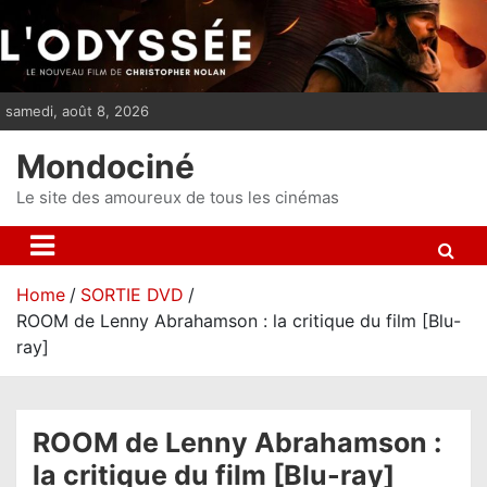
S
k
i
p
samedi, août 8, 2026
t
o
Mondociné
c
o
Le site des amoureux de tous les cinémas
n
t
e
Home
SORTIE DVD
n
ROOM de Lenny Abrahamson : la critique du film [Blu-
t
ray]
ROOM de Lenny Abrahamson :
la critique du film [Blu-ray]