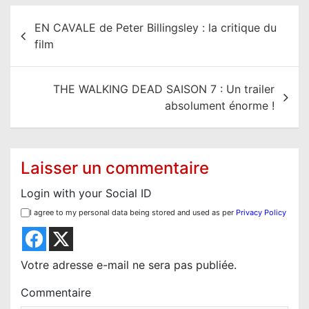
N
EN CAVALE de Peter Billingsley : la critique du
a
film
v
i
THE WALKING DEAD SAISON 7 : Un trailer
g
absolument énorme !
a
t
i
Laisser un commentaire
o
Login with your Social ID
n
I agree to my personal data being stored and used as per
Privacy Policy
d
e
l
Votre adresse e-mail ne sera pas publiée.
’
Commentaire
a