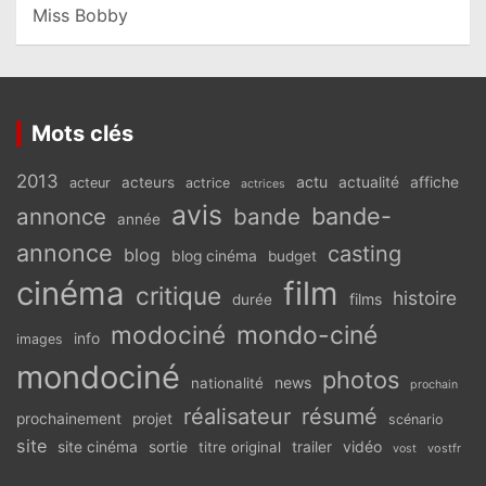
Miss Bobby
Mots clés
2013
actu
acteurs
actualité
affiche
acteur
actrice
actrices
avis
bande-
annonce
bande
année
annonce
casting
blog
blog cinéma
budget
cinéma
film
critique
histoire
films
durée
modociné
mondo-ciné
info
images
mondociné
photos
news
nationalité
prochain
réalisateur
résumé
prochainement
projet
scénario
site
vidéo
site cinéma
sortie
titre original
trailer
vostfr
vost