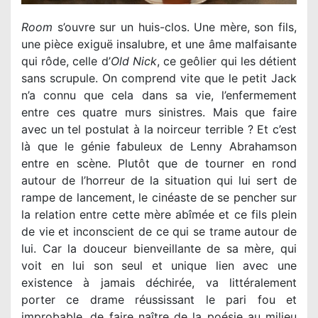
Room
s’ouvre sur un huis-clos. Une mère, son fils,
une pièce exiguë insalubre, et une âme malfaisante
qui rôde, celle d’
Old Nick
, ce geôlier qui les détient
sans scrupule. On comprend vite que le petit Jack
n’a connu que cela dans sa vie, l’enfermement
entre ces quatre murs sinistres. Mais que faire
avec un tel postulat à la noirceur terrible ? Et c’est
là que le génie fabuleux de Lenny Abrahamson
entre en scène. Plutôt que de tourner en rond
autour de l’horreur de la situation qui lui sert de
rampe de lancement, le cinéaste de se pencher sur
la relation entre cette mère abîmée et ce fils plein
de vie et inconscient de ce qui se trame autour de
lui. Car la douceur bienveillante de sa mère, qui
voit en lui son seul et unique lien avec une
existence à jamais déchirée, va littéralement
porter ce drame réussissant le pari fou et
improbable, de faire naître de la poésie au milieu