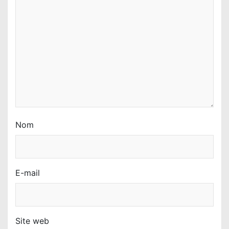
r
t
i
c
l
e
Nom
E-mail
Site web