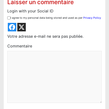
o
Laisser un commentaire
n
Login with your Social ID
d
I agree to my personal data being stored and used as per
Privacy Policy
e
l
’
Votre adresse e-mail ne sera pas publiée.
a
Commentaire
r
t
i
c
l
e