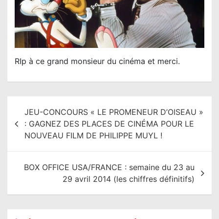
RIp à ce grand monsieur du cinéma et merci.
N
JEU-CONCOURS « LE PROMENEUR D’OISEAU »
a
: GAGNEZ DES PLACES DE CINÉMA POUR LE
v
NOUVEAU FILM DE PHILIPPE MUYL !
i
g
BOX OFFICE USA/FRANCE : semaine du 23 au
a
29 avril 2014 (les chiffres définitifs)
t
i