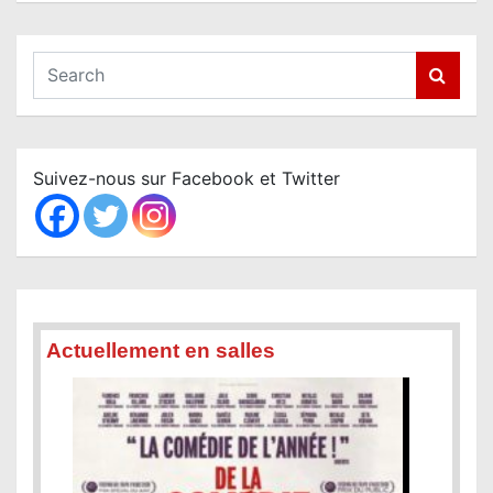
S
e
a
r
c
Suivez-nous sur Facebook et Twitter
h
Actuellement en salles