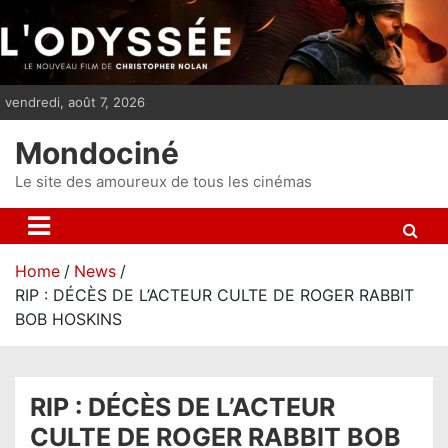
S
k
i
p
vendredi, août 7, 2026
t
o
Mondociné
c
o
Le site des amoureux de tous les cinémas
n
t
e
Home
News
n
RIP : DÉCÈS DE L’ACTEUR CULTE DE ROGER RABBIT
t
BOB HOSKINS
RIP : DÉCÈS DE L’ACTEUR
CULTE DE ROGER RABBIT BOB