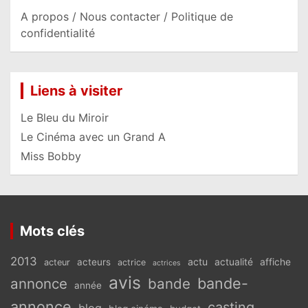
A propos / Nous contacter / Politique de
confidentialité
Liens à visiter
Le Bleu du Miroir
Le Cinéma avec un Grand A
Miss Bobby
Mots clés
2013
actu
acteurs
actualité
affiche
acteur
actrice
actrices
avis
bande-
annonce
bande
année
annonce
casting
blog