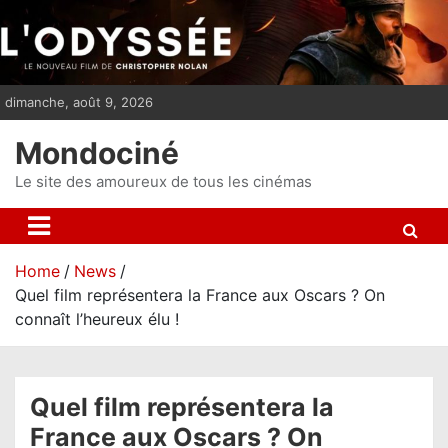
S
k
i
p
dimanche, août 9, 2026
t
o
Mondociné
c
o
Le site des amoureux de tous les cinémas
n
t
e
Home
News
n
Quel film représentera la France aux Oscars ? On
t
connaît l’heureux élu !
Quel film représentera la
France aux Oscars ? On