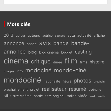
Mots clés
2013
actu
acteurs
actualité
affiche
acteur
actrice
actrices
avis
bande-
annonce
bande
année
annonce
casting
blog
blog cinéma
budget
cinéma
film
critique
histoire
films
durée
modociné
mondo-ciné
info
images
mondociné
photos
news
nationalité
prochain
réalisateur
résumé
prochainement
projet
scénario
site
vidéo
site cinéma
sortie
titre original
trailer
vostfr
vost