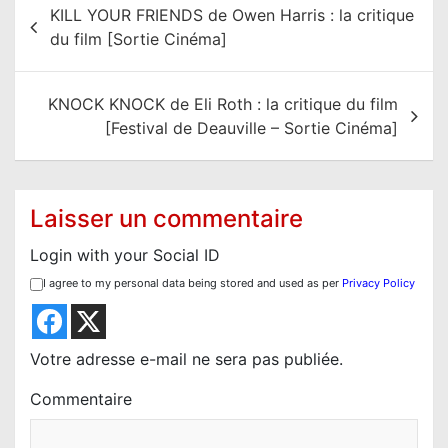
KILL YOUR FRIENDS de Owen Harris : la critique
a
du film [Sortie Cinéma]
v
i
KNOCK KNOCK de Eli Roth : la critique du film
g
[Festival de Deauville – Sortie Cinéma]
a
t
i
Laisser un commentaire
o
Login with your Social ID
n
I agree to my personal data being stored and used as per
Privacy Policy
d
e
l
Votre adresse e-mail ne sera pas publiée.
’
Commentaire
a