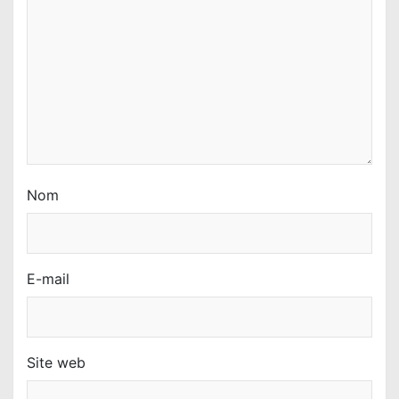
r
t
i
c
l
e
Nom
E-mail
Site web