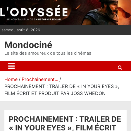
S
k
i
p
samedi, août 8, 2026
t
o
Mondociné
c
o
Le site des amoureux de tous les cinémas
n
t
e
Home
Prochainement...
n
PROCHAINEMENT : TRAILER DE « IN YOUR EYES »,
t
FILM ÉCRIT ET PRODUIT PAR JOSS WHEDON
PROCHAINEMENT : TRAILER DE
« IN YOUR EYES », FILM ÉCRIT