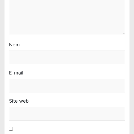
c
l
e
Nom
E-mail
Site web