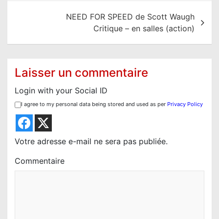
i
NEED FOR SPEED de Scott Waugh
g
Critique – en salles (action)
a
t
i
Laisser un commentaire
o
Login with your Social ID
n
I agree to my personal data being stored and used as per
Privacy Policy
d
e
l
Votre adresse e-mail ne sera pas publiée.
’
Commentaire
a
r
t
i