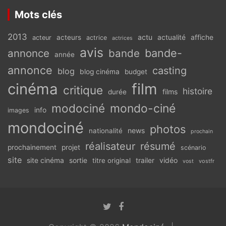
Mots clés
2013
actu
acteurs
actualité
affiche
acteur
actrice
actrices
avis
bande-
annonce
bande
année
annonce
casting
blog
blog cinéma
budget
cinéma
film
critique
histoire
films
durée
modociné
mondo-ciné
info
images
mondociné
photos
news
nationalité
prochain
réalisateur
résumé
prochainement
projet
scénario
site
vidéo
site cinéma
sortie
titre original
trailer
vostfr
vost