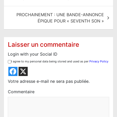
i
g
PROCHAINEMENT : UNE BANDE-ANNONCE
a
ÉPIQUE POUR « SEVENTH SON »
t
i
o
Laisser un commentaire
n
Login with your Social ID
d
I agree to my personal data being stored and used as per
Privacy Policy
e
l
’
Votre adresse e-mail ne sera pas publiée.
a
Commentaire
r
t
i