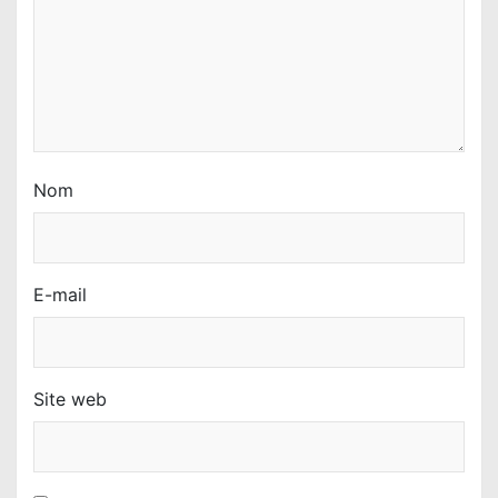
c
l
e
Nom
E-mail
Site web