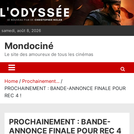
S
k
i
p
samedi, août 8, 2026
t
o
Mondociné
c
o
Le site des amoureux de tous les cinémas
n
t
e
Home
Prochainement...
n
PROCHAINEMENT : BANDE-ANNONCE FINALE POUR
t
REC 4 !
PROCHAINEMENT : BANDE-
ANNONCE FINALE POUR REC 4