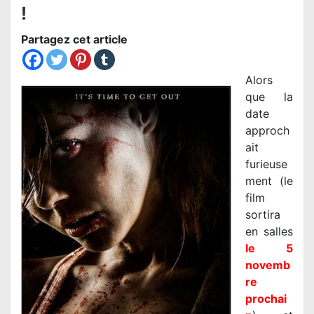
!
Partagez cet article
Alors
que la
date
approch
ait
furieuse
ment (le
film
sortira
en salles
le 5
novemb
re
prochai