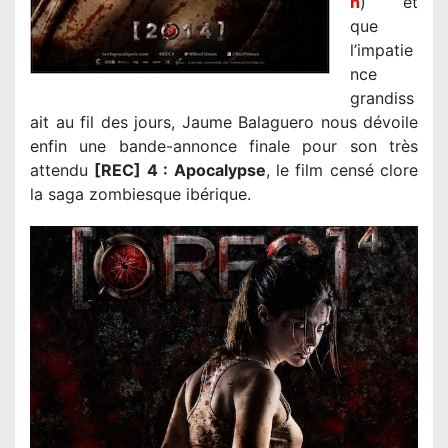
n
) et
que
l’impatie
nce
grandiss
ait au fil des jours, Jaume Balaguero nous dévoile
enfin une bande-annonce finale pour son très
attendu
[REC] 4 : Apocalypse
, le film censé clore
la saga zombiesque ibérique.