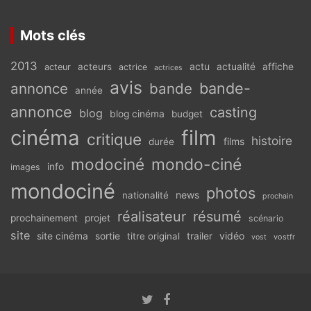
Mots clés
2013
actu
acteurs
actualité
affiche
acteur
actrice
actrices
avis
bande-
annonce
bande
année
annonce
casting
blog
blog cinéma
budget
cinéma
film
critique
histoire
films
durée
modociné
mondo-ciné
info
images
mondociné
photos
news
nationalité
prochain
réalisateur
résumé
prochainement
projet
scénario
site
vidéo
site cinéma
sortie
titre original
trailer
vostfr
vost