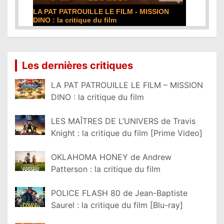
T PATROUILLE LE FILM - MISSION
DE LA COMÉDIE-FRAN
 la critique du film
film
 suite...
Lire la suite...
Les dernières critiques
LA PAT PATROUILLE LE FILM – MISSION
DINO : la critique du film
LES MAÎTRES DE L’UNIVERS de Travis
Knight : la critique du film [Prime Video]
OKLAHOMA HONEY de Andrew
Patterson : la critique du film
POLICE FLASH 80 de Jean-Baptiste
Saurel : la critique du film [Blu-ray]