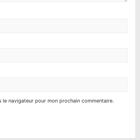
s le navigateur pour mon prochain commentaire.