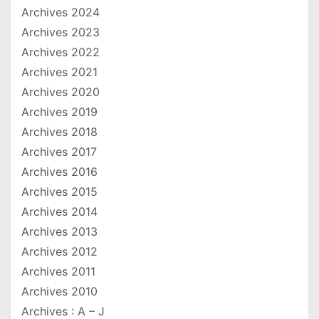
Archives 2024
Archives 2023
Archives 2022
Archives 2021
Archives 2020
Archives 2019
Archives 2018
Archives 2017
Archives 2016
Archives 2015
Archives 2014
Archives 2013
Archives 2012
Archives 2011
Archives 2010
Archives : A – J