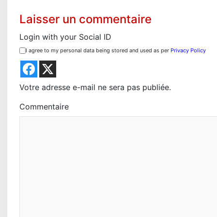
g
Laisser un commentaire
a
Login with your Social ID
t
I agree to my personal data being stored and used as per
Privacy Policy
i
o
Votre adresse e-mail ne sera pas publiée.
n
Commentaire
d
e
l
’
a
r