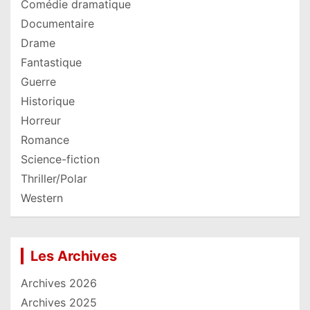
Comédie dramatique
Documentaire
Drame
Fantastique
Guerre
Historique
Horreur
Romance
Science-fiction
Thriller/Polar
Western
Les Archives
Archives 2026
Archives 2025