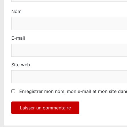
t
Nom
i
c
E-mail
l
e
Site web
Enregistrer mon nom, mon e-mail et mon site dan