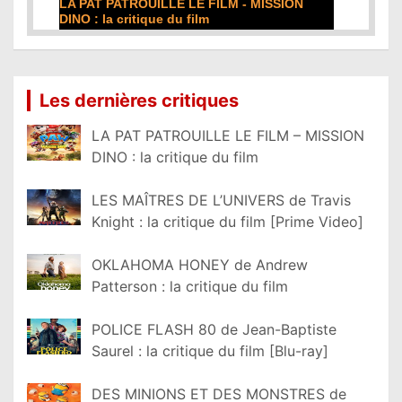
LA PAT PATROUILLE LE FILM - MISSION
DINO : la critique du film
Lire la suite...
Les dernières critiques
LA PAT PATROUILLE LE FILM – MISSION
DINO : la critique du film
LES MAÎTRES DE L’UNIVERS de Travis
Knight : la critique du film [Prime Video]
OKLAHOMA HONEY de Andrew
Patterson : la critique du film
POLICE FLASH 80 de Jean-Baptiste
Saurel : la critique du film [Blu-ray]
DES MINIONS ET DES MONSTRES de