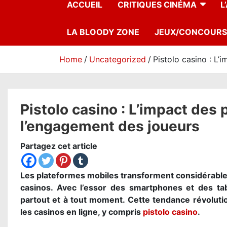
ACCUEIL
CRITIQUES CINÉMA
L
LA BLOODY ZONE
JEUX/CONCOURS
Home
Uncategorized
Pistolo casino : L
Pistolo casino : L’impact des
l’engagement des joueurs
Partagez cet article
Les plateformes mobiles transforment considérable
casinos. Avec l’essor des smartphones et des tab
partout et à tout moment. Cette tendance révolutio
les casinos en ligne, y compris
pistolo casino
.