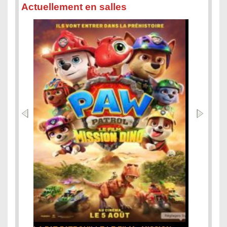
Actuellement en salles