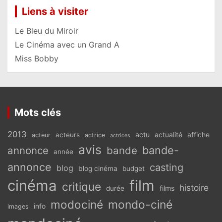
Liens à visiter
Le Bleu du Miroir
Le Cinéma avec un Grand A
Miss Bobby
Mots clés
2013
actu
acteurs
actualité
affiche
acteur
actrice
actrices
avis
bande-
annonce
bande
année
annonce
casting
blog
blog cinéma
budget
cinéma
film
critique
histoire
films
durée
modociné
mondo-ciné
info
images