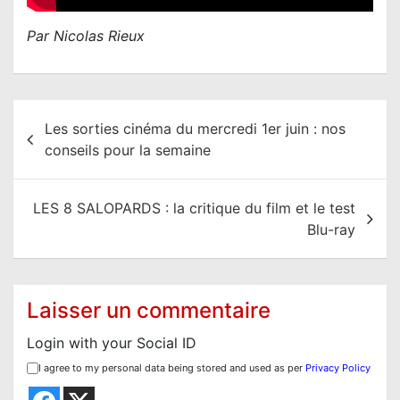
Par Nicolas Rieux
N
Les sorties cinéma du mercredi 1er juin : nos
a
conseils pour la semaine
v
i
LES 8 SALOPARDS : la critique du film et le test
g
Blu-ray
a
t
i
Laisser un commentaire
o
Login with your Social ID
n
I agree to my personal data being stored and used as per
Privacy Policy
d