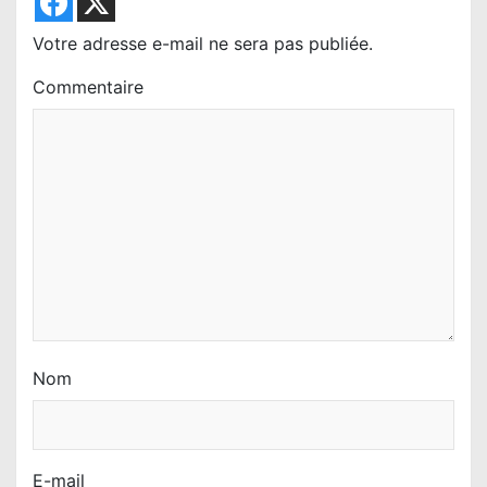
e
l
Votre adresse e-mail ne sera pas publiée.
’
Commentaire
a
r
t
i
c
l
e
Nom
E-mail