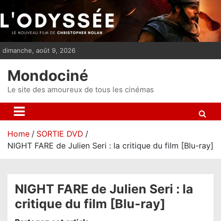
S
k
i
p
dimanche, août 9, 2026
t
o
Mondociné
c
o
Le site des amoureux de tous les cinémas
n
t
e
Home
SORTIE DVD
n
NIGHT FARE de Julien Seri : la critique du film [Blu-ray]
t
NIGHT FARE de Julien Seri : la
critique du film [Blu-ray]