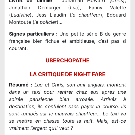
Livret de famille
: Jonathan Howard (
Chris
),
Jonathan Demurger (
Luc
), Fanny Valette
(
Ludivine
), Jess Liaudin (
le chauffeur
), Edouard
Montoute (
le policier
)…
Signes particuliers :
Une petite série B de genre
française bien fichue et ambitieuse, c’est pas si
courant.
UBERCHOPATHE
LA CRITIQUE DE NIGHT FARE
Résumé :
Luc et Chris, son ami anglais, montent
dans un taxi pour rentrer chez eux après une
soirée parisienne bien arrosée. Arrivés à
destination, ils s’enfuient sans payer la course. Ils
sont tombés sur le mauvais chauffeur… Le taxi va
se mettre en chasse toute la nuit. Mais, est-ce
vraiment l’argent qu’il veut ?