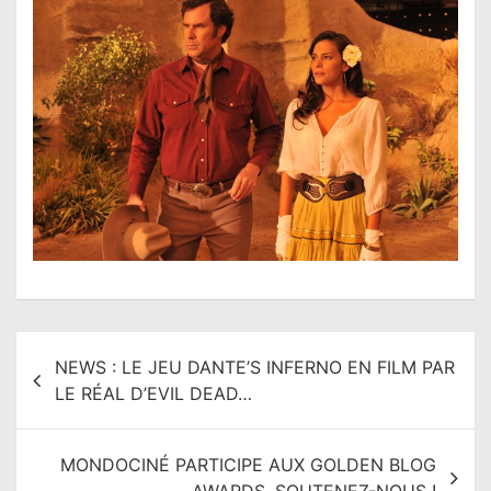
N
NEWS : LE JEU DANTE’S INFERNO EN FILM PAR
a
LE RÉAL D’EVIL DEAD…
v
i
MONDOCINÉ PARTICIPE AUX GOLDEN BLOG
g