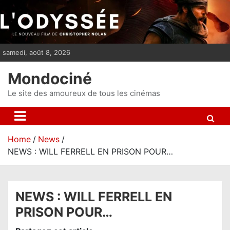
S
k
i
p
samedi, août 8, 2026
t
o
Mondociné
c
o
Le site des amoureux de tous les cinémas
n
t
e
Home
News
n
NEWS : WILL FERRELL EN PRISON POUR…
t
NEWS : WILL FERRELL EN
PRISON POUR…