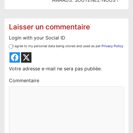
AWARDS. SOUTENEZ-NOUS !
a
t
i
Laisser un commentaire
o
Login with your Social ID
n
I agree to my personal data being stored and used as per
Privacy Policy
d
e
l
Votre adresse e-mail ne sera pas publiée.
’
Commentaire
a
r
t
i
c
l