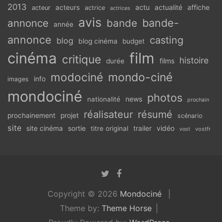
2013
actu
acteurs
actualité
affiche
acteur
actrice
actrices
avis
bande-
annonce
bande
année
annonce
casting
blog
blog cinéma
budget
cinéma
film
critique
histoire
films
durée
modociné
mondo-ciné
info
images
mondociné
photos
news
nationalité
prochain
réalisateur
résumé
prochainement
projet
scénario
site
vidéo
site cinéma
sortie
titre original
trailer
vostfr
vost
Copyright © 2026
Mondociné
Theme by:
Theme Horse