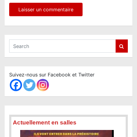
S
e
a
r
c
Suivez-nous sur Facebook et Twitter
h
Actuellement en salles