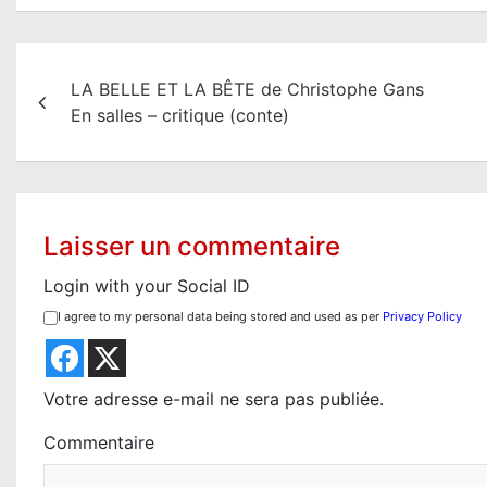
N
LA BELLE ET LA BÊTE de Christophe Gans
a
En salles – critique (conte)
v
i
g
Laisser un commentaire
a
Login with your Social ID
t
I agree to my personal data being stored and used as per
Privacy Policy
i
o
Votre adresse e-mail ne sera pas publiée.
n
Commentaire
d