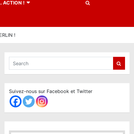
 ACTION !
RLIN !
S
e
a
r
c
Suivez-nous sur Facebook et Twitter
h