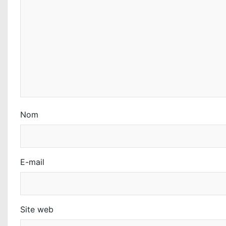
e
l
’
a
r
t
Nom
i
c
E-mail
l
e
Site web