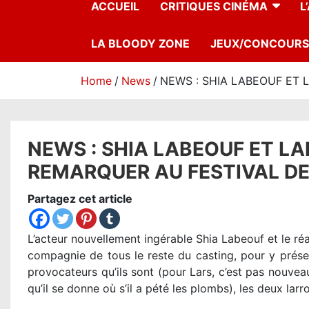
ACCUEIL
CRITIQUES CINÉMA
L
LA BLOODY ZONE
JEUX/CONCOURS
Home
News
NEWS : SHIA LABEOUF ET 
NEWS : SHIA LABEOUF ET LA
REMARQUER AU FESTIVAL DE 
Partagez cet article
L’acteur nouvellement ingérable Shia Labeouf et le réa
compagnie de tous le reste du casting, pour y prése
provocateurs qu’ils sont (pour Lars, c’est pas nouve
qu’il se donne où s’il a pété les plombs), les deux la