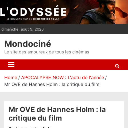
S
k
i
p
dimanche, août 9, 2026
t
o
Mondociné
c
o
Le site des amoureux de tous les cinémas
n
t
e
Home
APOCALYPSE NOW : L'actu de l'année
n
Mr OVE de Hannes Holm : la critique du film
t
Mr OVE de Hannes Holm : la
critique du film