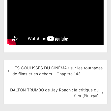
N
LES COULISSES DU CINÉMA : sur les tournages
a
de films et en dehors… Chapitre 143
v
i
DALTON TRUMBO de Jay Roach : la critique du
g
film [Blu-ray]
a
t