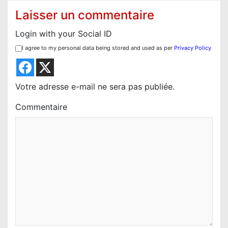
i
Laisser un commentaire
o
Login with your Social ID
n
I agree to my personal data being stored and used as per
Privacy Policy
d
e
l
Votre adresse e-mail ne sera pas publiée.
’
Commentaire
a
r
t
i
c
l
e