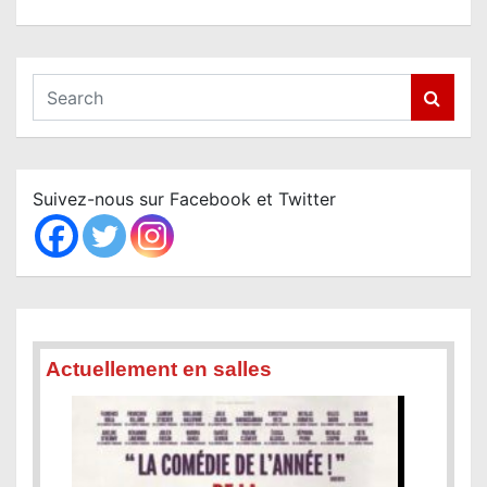
S
e
a
r
c
Suivez-nous sur Facebook et Twitter
h
Actuellement en salles