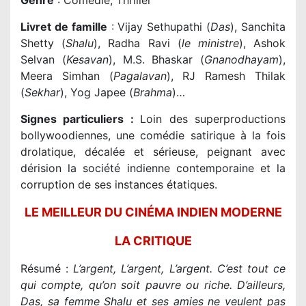
Genre
: Comédie, Thriller
Livret de famille
: Vijay Sethupathi (
Das
), Sanchita
Shetty (
Shalu
), Radha Ravi (
le ministre
), Ashok
Selvan (
Kesavan
), M.S. Bhaskar (
Gnanodhayam
),
Meera Simhan (
Pagalavan
), RJ Ramesh Thilak
(
Sekhar
), Yog Japee (
Brahma
)…
Signes particuliers :
Loin des superproductions
bollywoodiennes, une comédie satirique à la fois
drolatique, décalée et sérieuse, peignant avec
dérision la société indienne contemporaine et la
corruption de ses instances étatiques.
LE MEILLEUR DU CINÉMA INDIEN MODERNE
LA CRITIQUE
Résumé :
L’argent, L’argent, L’argent. C’est tout ce
qui compte, qu’on soit pauvre ou riche. D’ailleurs,
Das, sa femme Shalu et ses amies ne veulent pas