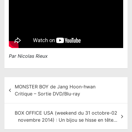
Par Nicolas Rieux
N
MONSTER BOY de Jang Hoon-hwan
a
Critique – Sortie DVD/Blu-ray
v
i
BOX OFFICE USA (weekend du 31 octobre-02
g
novembre 2014) : Un bijou se hisse en tête…
a