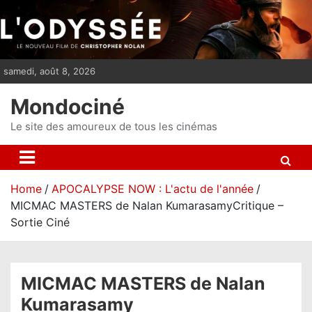
S
k
i
p
samedi, août 8, 2026
t
o
Mondociné
c
o
Le site des amoureux de tous les cinémas
n
t
e
Home
APOCALYPSE NOW : L'actu de l'année
n
MICMAC MASTERS de Nalan KumarasamyCritique –
t
Sortie Ciné
MICMAC MASTERS de Nalan
Kumarasamy