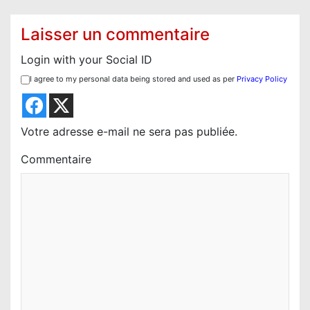
t
i
Laisser un commentaire
o
Login with your Social ID
n
I agree to my personal data being stored and used as per
Privacy Policy
d
e
l
Votre adresse e-mail ne sera pas publiée.
’
Commentaire
a
r
t
i
c
l
e