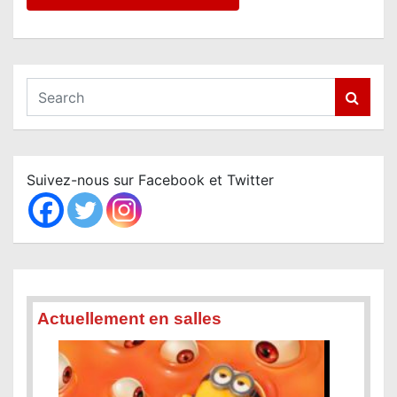
S
e
a
r
c
Suivez-nous sur Facebook et Twitter
h
Actuellement en salles