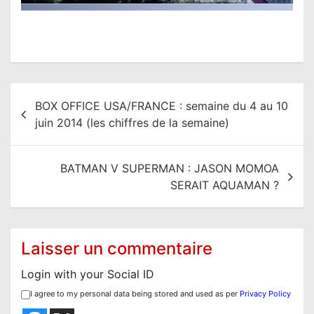
N
BOX OFFICE USA/FRANCE : semaine du 4 au 10
a
juin 2014 (les chiffres de la semaine)
v
i
BATMAN V SUPERMAN : JASON MOMOA
g
SERAIT AQUAMAN ?
a
t
i
Laisser un commentaire
o
Login with your Social ID
n
I agree to my personal data being stored and used as per
Privacy Policy
d