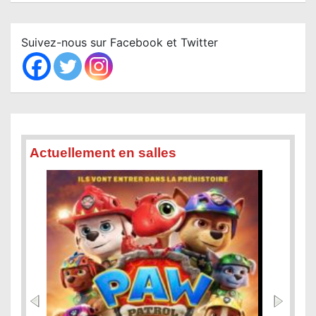
a
r
c
Suivez-nous sur Facebook et Twitter
h
Actuellement en salles