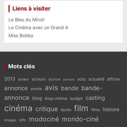
Liens à visiter
Le Bleu du Miroir
Le Cinéma avec un Grand A
Miss Bobby
Mots clés
2013
actu
acteurs
actualité
affiche
acteur
actrice
actrices
avis
bande-
annonce
bande
année
annonce
casting
blog
blog cinéma
budget
cinéma
film
critique
histoire
films
durée
modociné
mondo-ciné
info
images