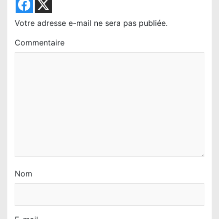
e
l
Votre adresse e-mail ne sera pas publiée.
’
Commentaire
a
r
t
i
c
l
e
Nom