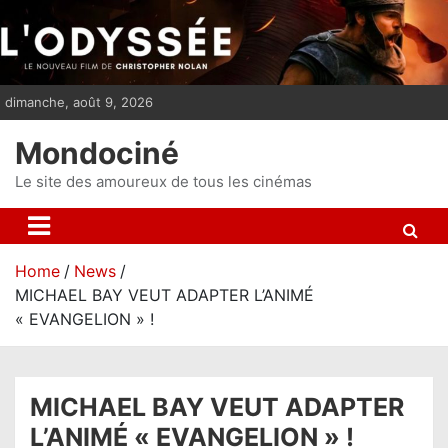
S
k
i
p
dimanche, août 9, 2026
t
o
Mondociné
c
o
Le site des amoureux de tous les cinémas
n
t
e
Home
News
n
MICHAEL BAY VEUT ADAPTER L’ANIMÉ
t
« EVANGELION » !
MICHAEL BAY VEUT ADAPTER
L’ANIMÉ « EVANGELION » !