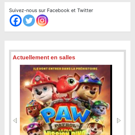
r
c
Suivez-nous sur Facebook et Twitter
h
Actuellement en salles