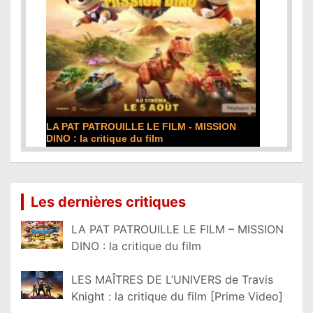
LA PAT PATROUILLE LE FILM - MISSION
DE LA
DINO : la critique du film
film
Lire la suite...
Lire l
Les dernières critiques
LA PAT PATROUILLE LE FILM – MISSION
DINO : la critique du film
LES MAÎTRES DE L’UNIVERS de Travis
Knight : la critique du film [Prime Video]