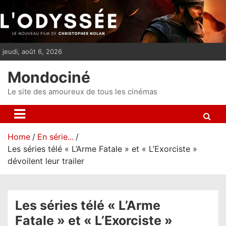
S
k
i
p
jeudi, août 6, 2026
t
o
Mondociné
c
o
Le site des amoureux de tous les cinémas
n
t
e
Home
En série...
n
Les séries télé « L’Arme Fatale » et « L’Exorciste »
t
dévoilent leur trailer
Les séries télé « L’Arme
Fatale » et « L’Exorciste »