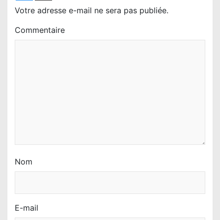
l
Votre adresse e-mail ne sera pas publiée.
’
Commentaire
a
r
t
i
c
l
e
Nom
E-mail