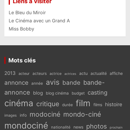
Liens à visiter
Le Bleu du Miroir
Le Cinéma avec un Grand A
Miss Bobby
Mots clés
2013
actu
acteurs
actualité
affiche
acteur
actrice
actrices
avis
bande-
annonce
bande
année
annonce
casting
blog
blog cinéma
budget
cinéma
film
critique
histoire
films
durée
modociné
mondo-ciné
info
images
mondociné
photos
news
nationalité
prochain