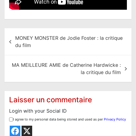
N
MONEY MONSTER de Jodie Foster : la critique
a
du film
v
i
MA MEILLEURE AMIE de Catherine Hardwicke :
g
la critique du film
a
t
i
Laisser un commentaire
o
Login with your Social ID
n
I agree to my personal data being stored and used as per
Privacy Policy
d
e