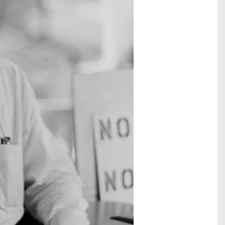
LA PAT PATROUILLE LE FILM - MISSIO
DINO : la critique du film
Lire la suite...