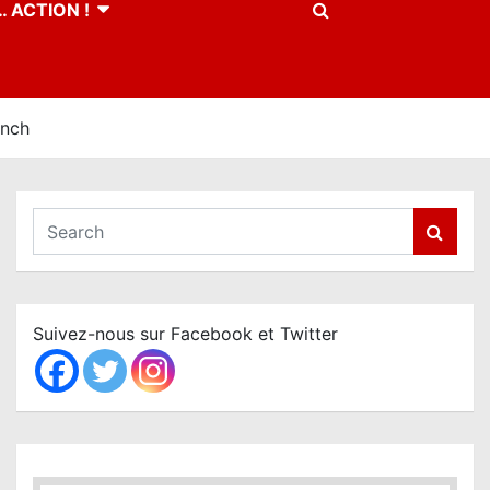
 ACTION !
ynch
S
e
a
r
c
Suivez-nous sur Facebook et Twitter
h