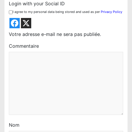
n
Login with your Social ID
d
I agree to my personal data being stored and used as per
Privacy Policy
e
l
’
Votre adresse e-mail ne sera pas publiée.
a
Commentaire
r
t
i
c
l
e
Nom