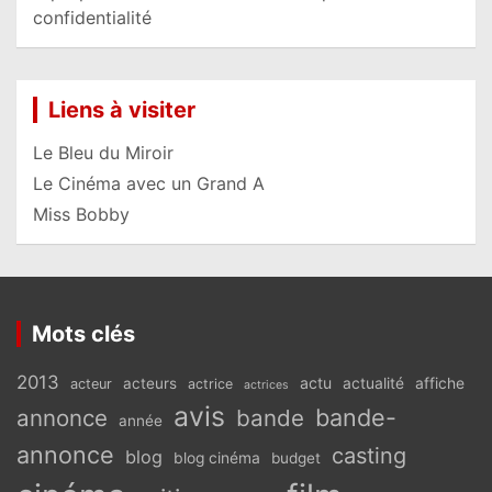
confidentialité
Liens à visiter
Le Bleu du Miroir
Le Cinéma avec un Grand A
Miss Bobby
Mots clés
2013
actu
acteurs
actualité
affiche
acteur
actrice
actrices
avis
bande-
annonce
bande
année
annonce
casting
blog
blog cinéma
budget