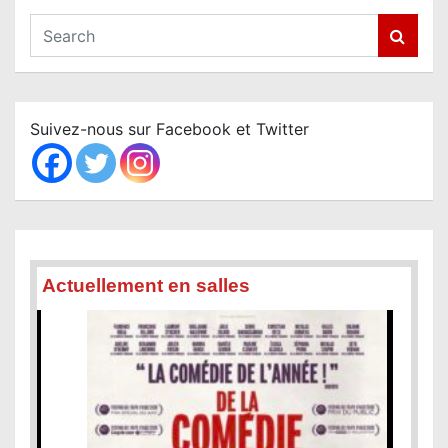
S
e
a
r
c
Suivez-nous sur Facebook et Twitter
h
Actuellement en salles