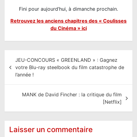
Fini pour aujourd’hui, à dimanche prochain.
Retrouvez les anciens chapitres des « Coulisses
du Cinéma » ici
N
JEU-CONCOURS « GREENLAND » : Gagnez
a
votre Blu-ray steelbook du film catastrophe de
v
l’année !
i
g
MANK de David Fincher : la critique du film
a
[Netflix]
t
i
o
Laisser un commentaire