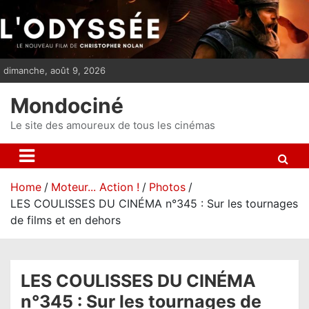
S
k
i
p
dimanche, août 9, 2026
t
o
Mondociné
c
o
Le site des amoureux de tous les cinémas
n
t
e
Home
Moteur... Action !
Photos
n
LES COULISSES DU CINÉMA n°345 : Sur les tournages
t
de films et en dehors
LES COULISSES DU CINÉMA
n°345 : Sur les tournages de