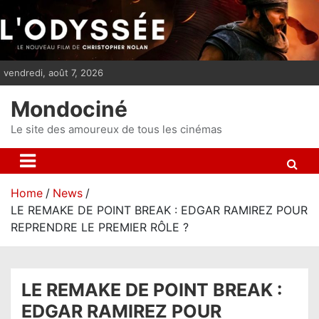
S
k
i
p
vendredi, août 7, 2026
t
o
Mondociné
c
o
Le site des amoureux de tous les cinémas
n
t
e
Home
News
n
LE REMAKE DE POINT BREAK : EDGAR RAMIREZ POUR
t
REPRENDRE LE PREMIER RÔLE ?
LE REMAKE DE POINT BREAK :
EDGAR RAMIREZ POUR