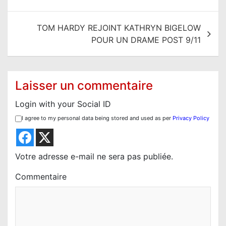
v
i
TOM HARDY REJOINT KATHRYN BIGELOW
g
POUR UN DRAME POST 9/11
a
t
i
Laisser un commentaire
o
Login with your Social ID
n
I agree to my personal data being stored and used as per
Privacy Policy
d
e
l
Votre adresse e-mail ne sera pas publiée.
’
Commentaire
a
r
t