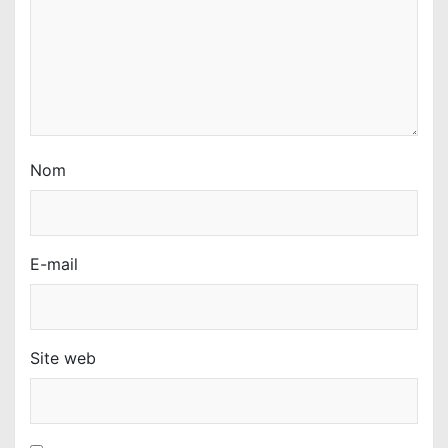
i
c
l
e
Nom
E-mail
Site web