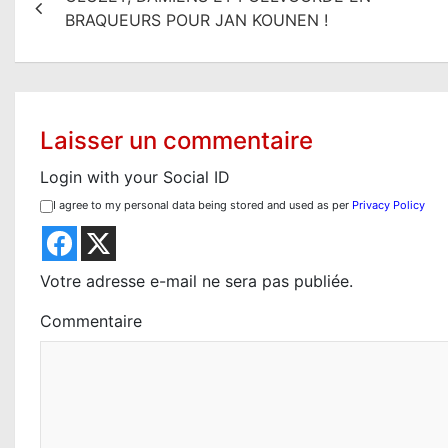
a
BRAQUEURS POUR JAN KOUNEN !
v
i
g
Laisser un commentaire
a
Login with your Social ID
t
I agree to my personal data being stored and used as per
Privacy Policy
i
o
Votre adresse e-mail ne sera pas publiée.
n
Commentaire
d
e
l