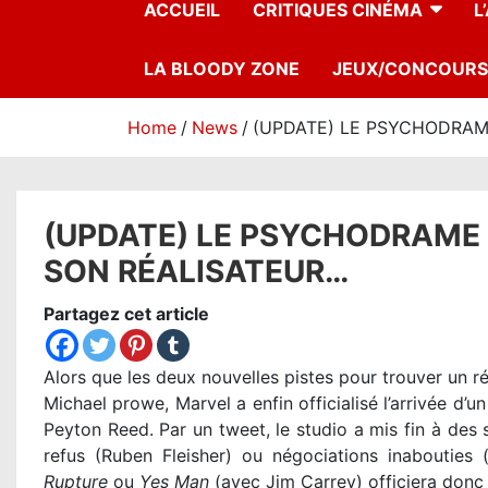
ACCUEIL
CRITIQUES CINÉMA
L
LA BLOODY ZONE
JEUX/CONCOURS
Home
News
(UPDATE) LE PSYCHODRAM
(UPDATE) LE PSYCHODRAME
SON RÉALISATEUR…
Partagez cet article
Alors que les deux nouvelles pistes pour trouver un r
Michael prowe, Marvel a enfin officialisé l’arrivée d’un
Peyton Reed. Par un tweet, le studio a mis fin à des
refus (Ruben Fleisher) ou négociations inabouties (
Rupture
ou
Yes Man
(avec Jim Carrey) officiera donc 