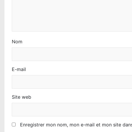
’
a
r
t
Nom
i
c
E-mail
l
e
Site web
Enregistrer mon nom, mon e-mail et mon site dan