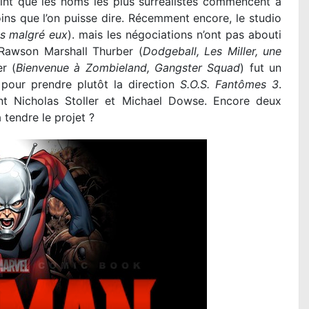
oint que les noms les plus surréalistes commencent à
oins que l’on puisse dire. Récemment encore, le studio
ns malgré eux
). mais les négociations n’ont pas abouti
 Rawson Marshall Thurber (
Dodgeball, Les Miller, une
r (
Bienvenue à Zombieland, Gangster Squad
) fut un
 pour prendre plutôt la direction
S.O.S. Fantômes 3
.
nt Nicholas Stoller et Michael Dowse. Encore deux
 tendre le projet ?