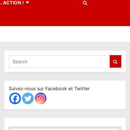
 ACTION !
S
e
a
r
c
Suivez-nous sur Facebook et Twitter
h