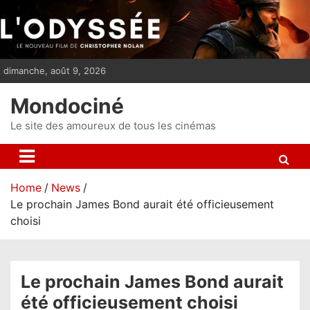
S
k
i
p
dimanche, août 9, 2026
t
o
Mondociné
c
o
Le site des amoureux de tous les cinémas
n
t
e
Home
News
n
Le prochain James Bond aurait été officieusement
t
choisi
Le prochain James Bond aurait
été officieusement choisi