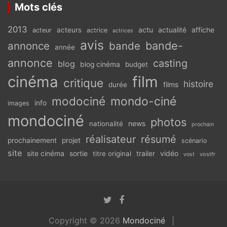
Mots clés
2013
actu
acteurs
actualité
affiche
acteur
actrice
actrices
avis
bande-
annonce
bande
année
annonce
casting
blog
blog cinéma
budget
cinéma
film
critique
histoire
films
durée
modociné
mondo-ciné
info
images
mondociné
photos
news
nationalité
prochain
réalisateur
résumé
prochainement
projet
scénario
site
vidéo
site cinéma
sortie
titre original
trailer
vostfr
vost
Copyright © 2026
Mondociné