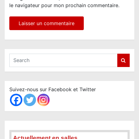
le navigateur pour mon prochain commentaire.
S
e
a
r
c
Suivez-nous sur Facebook et Twitter
h
Actuellement en salles