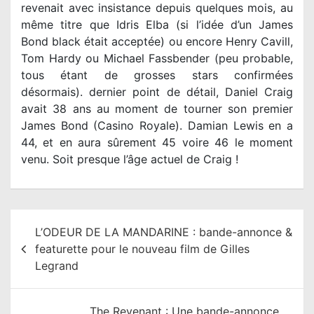
revenait avec insistance depuis quelques mois, au
même titre que Idris Elba (si l’idée d’un James
Bond black était acceptée) ou encore Henry Cavill,
Tom Hardy ou Michael Fassbender (peu probable,
tous étant de grosses stars confirmées
désormais). dernier point de détail, Daniel Craig
avait 38 ans au moment de tourner son premier
James Bond (Casino Royale). Damian Lewis en a
44, et en aura sûrement 45 voire 46 le moment
venu. Soit presque l’âge actuel de Craig !
N
L’ODEUR DE LA MANDARINE : bande-annonce &
a
featurette pour le nouveau film de Gilles
v
Legrand
i
g
The Revenant : Une bande-annonce