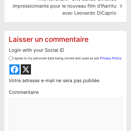
a
impressionnante pour le nouveau film d’Iñarritu
t
avec Leonardo DiCaprio
i
o
Laisser un commentaire
n
d
Login with your Social ID
e
I agree to my personal data being stored and used as per
Privacy Policy
l
’
Votre adresse e-mail ne sera pas publiée.
a
r
Commentaire
t
i
c
l