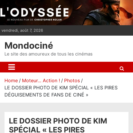
S
k
i
p
vendredi, août 7, 2026
t
o
Mondociné
c
o
Le site des amoureux de tous les cinémas
n
t
e
Home
Moteur... Action !
Photos
n
LE DOSSIER PHOTO DE KIM SPÉCIAL « LES PIRES
t
DÉGUISEMENTS DE FANS DE CINÉ »
LE DOSSIER PHOTO DE KIM
SPÉCIAL « LES PIRES