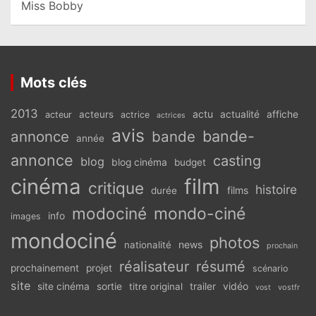
Miss Bobby
Mots clés
2013
actu
acteurs
actualité
affiche
acteur
actrice
actrices
avis
bande-
annonce
bande
année
annonce
casting
blog
blog cinéma
budget
cinéma
film
critique
histoire
films
durée
modociné
mondo-ciné
info
images
mondociné
photos
news
nationalité
prochain
réalisateur
résumé
prochainement
projet
scénario
site
vidéo
site cinéma
sortie
titre original
trailer
vostfr
vost