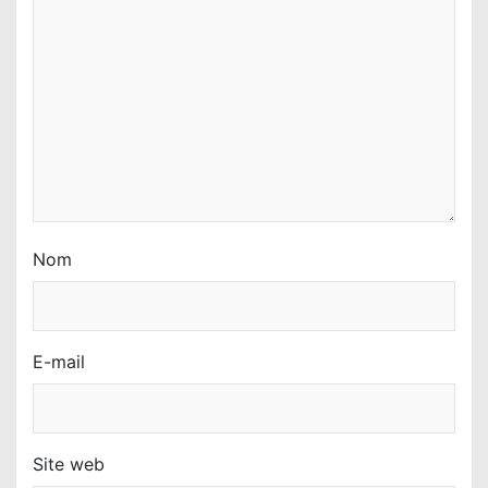
r
t
i
c
l
e
Nom
E-mail
Site web