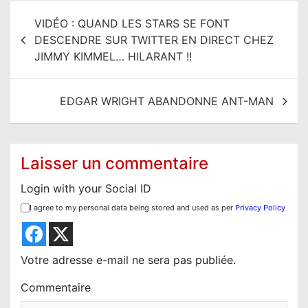
N
VIDÉO : QUAND LES STARS SE FONT
a
DESCENDRE SUR TWITTER EN DIRECT CHEZ
v
JIMMY KIMMEL… HILARANT !!
i
g
EDGAR WRIGHT ABANDONNE ANT-MAN
a
t
i
Laisser un commentaire
o
Login with your Social ID
n
I agree to my personal data being stored and used as per
Privacy Policy
d
e
l
Votre adresse e-mail ne sera pas publiée.
’
Commentaire
a