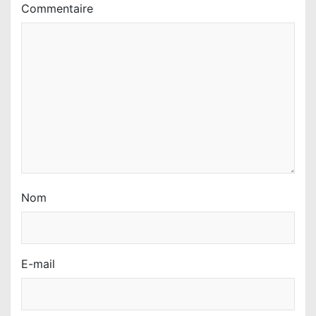
’
Commentaire
a
r
t
i
c
l
e
Nom
E-mail