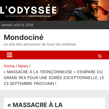
S
k
i
p
samedi, août 8, 2026
t
o
Mondociné
c
o
Le site des amoureux de tous les cinémas
n
t
e
Home
News
n
« MASSACRE À LA TRONÇONNEUSE » S’EMPARE DU
t
GRAND REX POUR UNE SOIRÉE EXCEPTIONNELLE, LE
23 SEPTEMBRE PROCHAIN !
« MASSACRE À LA