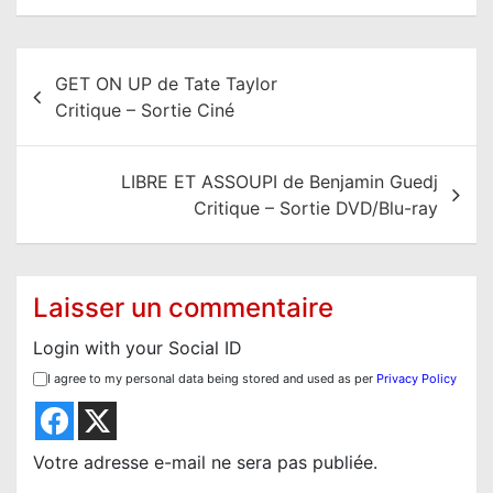
N
GET ON UP de Tate Taylor
a
Critique – Sortie Ciné
v
i
LIBRE ET ASSOUPI de Benjamin Guedj
g
Critique – Sortie DVD/Blu-ray
a
t
i
Laisser un commentaire
o
Login with your Social ID
n
I agree to my personal data being stored and used as per
Privacy Policy
d
e
l
Votre adresse e-mail ne sera pas publiée.