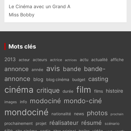
Le Cinéma avec un Grand A
Miss Bobby
Mots clés
2013
actu
acteurs
actualité
affiche
acteur
actrice
actrices
avis
bande-
annonce
bande
année
annonce
casting
blog
blog cinéma
budget
cinéma
film
critique
histoire
films
durée
modociné
mondo-ciné
info
images
mondociné
photos
news
nationalité
prochain
réalisateur
résumé
prochainement
projet
scénario
site
vidéo
site cinéma
sortie
titre original
trailer