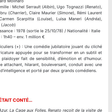
ard Molinaro
mille : Michel Serrault (
Albin
), Ugo Tognazzi (
Renato
),
bru (
Charrier
), Claire Maurier (
Simone
), Rémi Laurent
 Carmen Scarpitta (
Louise
), Luisa Maneri (
Andréa
),
 (
Jacob
)
sance : 1978 (sortie le 25/10/78) / Nationalité : Italie
 : 1h40 – env. 1 million €
iculiers (+) : Une comédie jubilatoire jouant du cliché
ricature appuyée pour se transformer en un subtil et
 plaidoyer fait de sensibilité, d’émotion et d’humour.
e attachant, hilarant, bouleversant, conduit avec une
d’intelligence et porté par deux grands comédiens.
’ÉTAIT CONTÉ…
Azur, La Cage aux Folles, Renato reçoit de la visite de