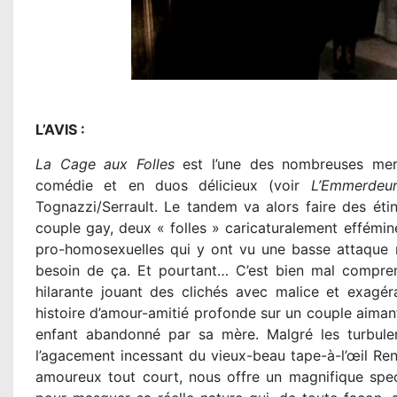
L’AVIS :
La Cage aux Folles
est l’une des nombreuses merve
comédie et en duos délicieux (voir
L’Emmerdeu
Tognazzi/Serrault. Le tandem va alors faire des éti
couple gay, deux « folles » caricaturalement effémin
pro-homosexuelles qui y ont vu une basse attaque 
besoin de ça. Et pourtant… C’est bien mal comprendr
hilarante jouant des clichés avec malice et exagér
histoire d’amour-amitié profonde sur un couple aimant
enfant abandonné par sa mère. Malgré les turbulen
l’agacement incessant du vieux-beau tape-à-l’œil Re
amoureux tout court, nous offre un magnifique spec