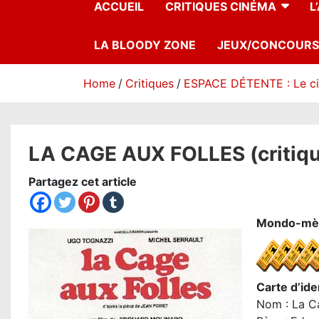
ACCUEIL
CRITIQUES CINÉMA
L
LA BLOODY ZONE
JEUX/CONCOURS
Home
Critiques
ESPACE DÉTENTE : Le c
LA CAGE AUX FOLLES (critiqu
Partagez cet article
Mondo-mèt
Carte d’iden
Nom : La C