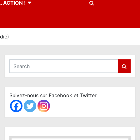
 ACTION !
die)
S
e
a
r
c
Suivez-nous sur Facebook et Twitter
h