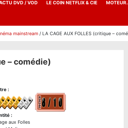
’ACTU DVD / VOD
LE COIN NETFLIX & CIE
MOTEUR…
inéma mainstream
LA CAGE AUX FOLLES (critique – comé
e – comédie)
re :
tité :
age aux Folles