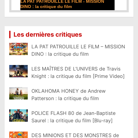
A PAT PATROUILLE LE FILM - MISSION
DE LA COMÉDIE
INO : la critique du film
film
Lire la suite...
Lire la suite...
Les dernières critiques
LA PAT PATROUILLE LE FILM – MISSION
DINO : la critique du film
LES MAÎTRES DE L’UNIVERS de Travis
Knight : la critique du film [Prime Video]
OKLAHOMA HONEY de Andrew
Patterson : la critique du film
POLICE FLASH 80 de Jean-Baptiste
Saurel : la critique du film [Blu-ray]
DES MINIONS ET DES MONSTRES de