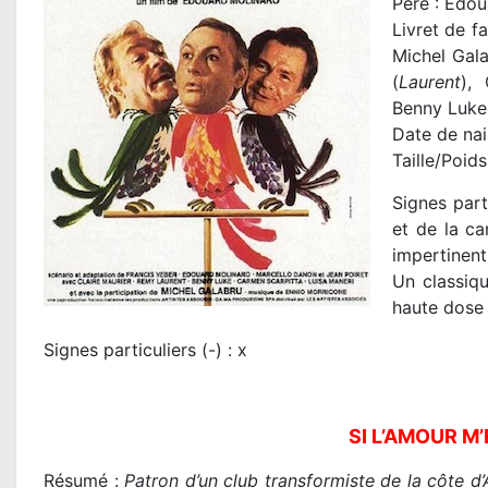
Père : Edou
Livret de fa
Michel Gala
(
Laurent
),
Benny Luke
Date de nais
Taille/Poids
Signes part
et de la ca
impertinent
Un classiqu
haute dose 
Signes particuliers (-) : x
SI L’AMOUR M
Résumé :
Patron d’un club transformiste de la côte d’