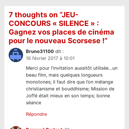
t
i
7 thoughts on “
JEU-
o
CONCOURS « SILENCE » :
n
Gagnez vos places de cinéma
d
pour le nouveau Scorsese !
”
e
Bruno31100
dit :
l
16 février 2017 à 10:01
’
Merci pour l’invitation aussitôt utilisée…un
a
beau film, mais quelques longueurs
r
monotones; il faut dire que l’on mélange
t
christianisme et bouddhisme; Mission de
Joffé était mieux en son temps; bonne
i
séance
c
l
Répondre
e