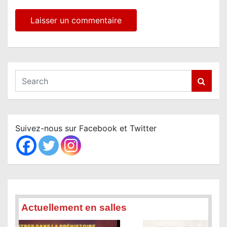
S
e
a
r
c
Suivez-nous sur Facebook et Twitter
h
Actuellement en salles