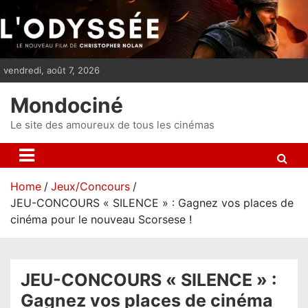
S
k
i
p
vendredi, août 7, 2026
t
o
Mondociné
c
o
Le site des amoureux de tous les cinémas
n
t
e
Home
Jeux/Concours
n
JEU-CONCOURS « SILENCE » : Gagnez vos places de
t
cinéma pour le nouveau Scorsese !
JEU-CONCOURS « SILENCE » :
Gagnez vos places de cinéma