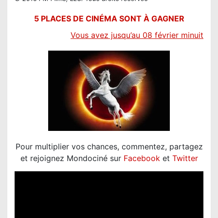
5 PLACES DE CINÉMA SONT À GAGNER
V
ous avez jusqu’au 08 février minuit
Pour multiplier vos chances, commentez, partagez
et rejoignez Mondociné sur
Facebook
et
Twitter