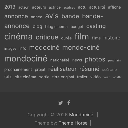
2013
actu
acteurs
actualité
affiche
acteur
actrice
actrices
avis
bande-
annonce
bande
année
annonce
casting
blog
blog cinéma
budget
cinéma
film
critique
histoire
films
durée
modociné
mondo-ciné
info
images
mondociné
photos
news
nationalité
prochain
réalisateur
résumé
prochainement
projet
scénario
site
vidéo
site cinéma
sortie
titre original
trailer
vostfr
vost
Copyright © 2026
Mondociné
Theme by:
Theme Horse