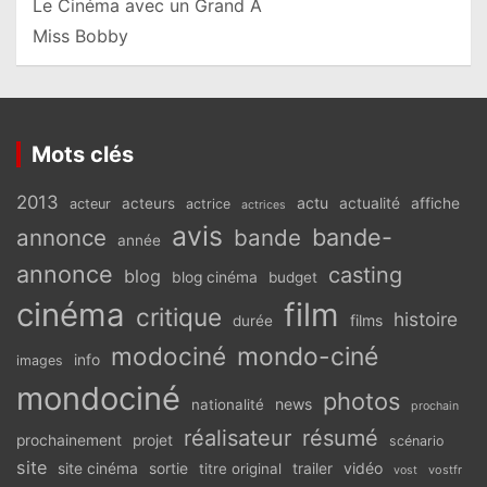
Le Cinéma avec un Grand A
Miss Bobby
Mots clés
2013
actu
acteurs
actualité
affiche
acteur
actrice
actrices
avis
bande-
annonce
bande
année
annonce
casting
blog
blog cinéma
budget
cinéma
film
critique
histoire
films
durée
modociné
mondo-ciné
info
images
mondociné
photos
news
nationalité
prochain
réalisateur
résumé
prochainement
projet
scénario
site
vidéo
site cinéma
sortie
titre original
trailer
vostfr
vost