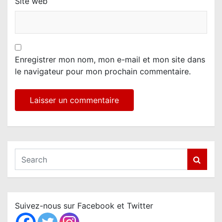
Site web
Enregistrer mon nom, mon e-mail et mon site dans
le navigateur pour mon prochain commentaire.
S
e
a
r
c
Suivez-nous sur Facebook et Twitter
h