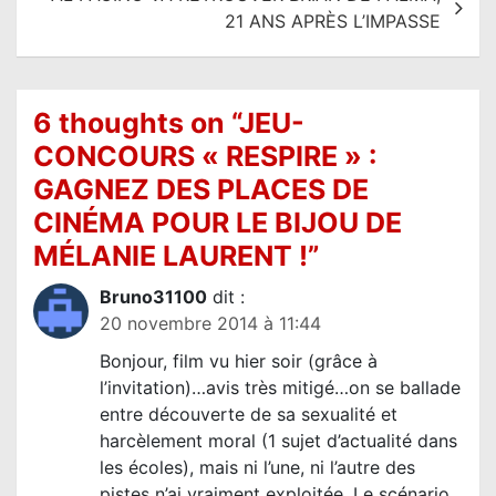
g
21 ANS APRÈS L’IMPASSE
a
t
i
6 thoughts on “
JEU-
o
CONCOURS « RESPIRE » :
n
GAGNEZ DES PLACES DE
d
CINÉMA POUR LE BIJOU DE
e
MÉLANIE LAURENT !
”
l
Bruno31100
dit :
’
20 novembre 2014 à 11:44
a
Bonjour, film vu hier soir (grâce à
r
l’invitation)…avis très mitigé…on se ballade
t
entre découverte de sa sexualité et
i
harcèlement moral (1 sujet d’actualité dans
les écoles), mais ni l’une, ni l’autre des
c
pistes n’ai vraiment exploitée. Le scénario