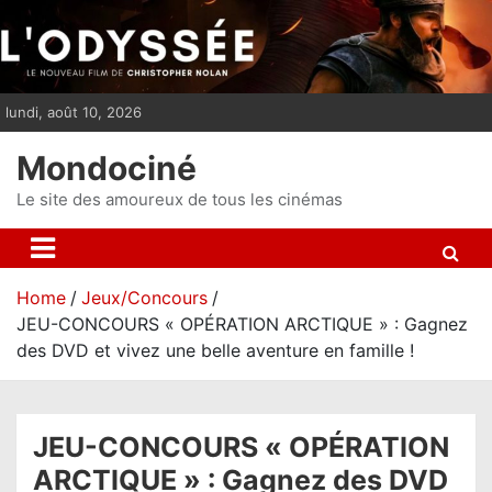
S
k
i
p
lundi, août 10, 2026
t
o
Mondociné
c
o
Le site des amoureux de tous les cinémas
n
t
e
Home
Jeux/Concours
n
JEU-CONCOURS « OPÉRATION ARCTIQUE » : Gagnez
t
des DVD et vivez une belle aventure en famille !
JEU-CONCOURS « OPÉRATION
ARCTIQUE » : Gagnez des DVD