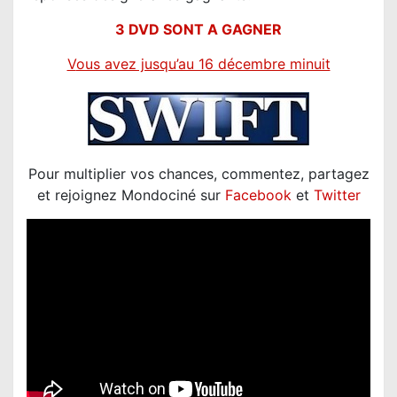
3 DVD SONT A GAGNER
V
ous avez jusqu’au 16 décembre minuit
Pour multiplier vos chances, commentez, partagez
et rejoignez Mondociné sur
Facebook
et
Twitter