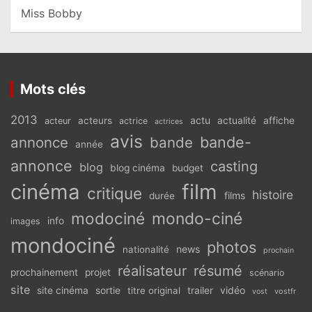
Miss Bobby
Mots clés
2013
actu
acteurs
actualité
affiche
acteur
actrice
actrices
avis
bande-
annonce
bande
année
annonce
casting
blog
blog cinéma
budget
cinéma
film
critique
histoire
films
durée
modociné
mondo-ciné
info
images
mondociné
photos
news
nationalité
prochain
réalisateur
résumé
prochainement
projet
scénario
site
vidéo
site cinéma
sortie
titre original
trailer
vostfr
vost