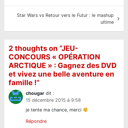
v
i
Star Wars vs Retour vers le Futur : le mashup
g
ultime
a
t
i
2 thoughts on “
JEU-
o
CONCOURS « OPÉRATION
n
ARCTIQUE » : Gagnez des DVD
d
et vivez une belle aventure en
e
famille !
”
l
chougar
dit :
’
15 décembre 2015 à 9:58
a
je tente ma chance, merci
r
t
Répondre