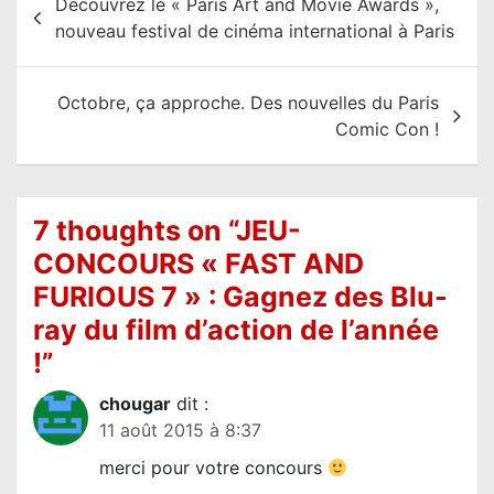
Découvrez le « Paris Art and Movie Awards »,
a
nouveau festival de cinéma international à Paris
v
i
Octobre, ça approche. Des nouvelles du Paris
g
Comic Con !
a
t
i
7 thoughts on “
JEU-
o
CONCOURS « FAST AND
n
FURIOUS 7 » : Gagnez des Blu-
d
ray du film d’action de l’année
e
!
”
l
chougar
dit :
’
11 août 2015 à 8:37
a
merci pour votre concours
r