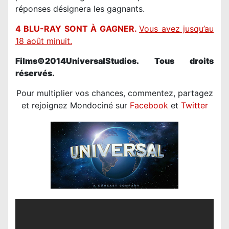
réponses désignera les gagnants.
4 BLU-RAY SONT À GAGNER.
V
ous avez jusqu’au
18 août minuit.
Films©2014UniversalStudios. Tous droits
réservés.
Pour multiplier vos chances, commentez, partagez
et rejoignez Mondociné sur
Facebook
et
Twitter