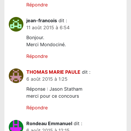
t
Répondre
i
jean-francois
dit :
c
11 août 2015 à 6:54
l
Bonjour.
e
Merci Mondociné.
Répondre
THOMAS MARIE PAULE
dit :
6 août 2015 à 1:25
Réponse : Jason Statham
merci pour ce concours
Répondre
Rondeau Emmanuel
dit :
6 août 2015 à 12:15