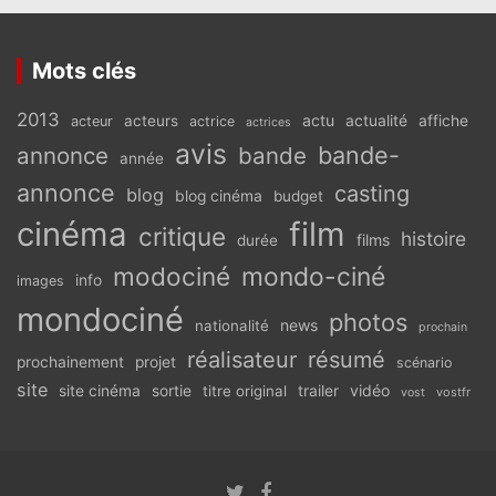
Mots clés
2013
actu
acteurs
actualité
affiche
acteur
actrice
actrices
avis
bande-
annonce
bande
année
annonce
casting
blog
blog cinéma
budget
cinéma
film
critique
histoire
films
durée
modociné
mondo-ciné
info
images
mondociné
photos
news
nationalité
prochain
réalisateur
résumé
prochainement
projet
scénario
site
vidéo
site cinéma
sortie
titre original
trailer
vostfr
vost