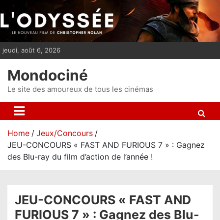
S
k
i
p
jeudi, août 6, 2026
t
o
Mondociné
c
o
Le site des amoureux de tous les cinémas
n
t
e
Home
Jeux/Concours
n
JEU-CONCOURS « FAST AND FURIOUS 7 » : Gagnez
t
des Blu-ray du film d’action de l’année !
JEU-CONCOURS « FAST AND
FURIOUS 7 » : Gagnez des Blu-