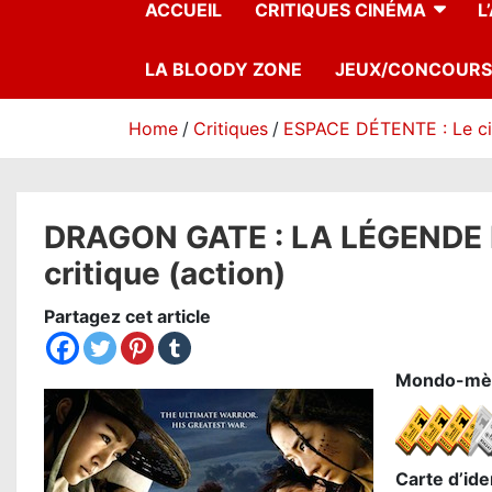
ACCUEIL
CRITIQUES CINÉMA
L
LA BLOODY ZONE
JEUX/CONCOURS
Home
Critiques
ESPACE DÉTENTE : Le c
DRAGON GATE : LA LÉGENDE
critique (action)
Partagez cet article
Mondo-mèt
Carte d’iden