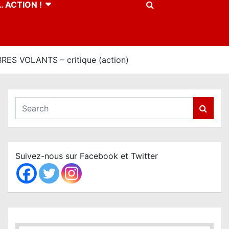
 ACTION !
S VOLANTS – critique (action)
S
e
a
r
c
Suivez-nous sur Facebook et Twitter
h