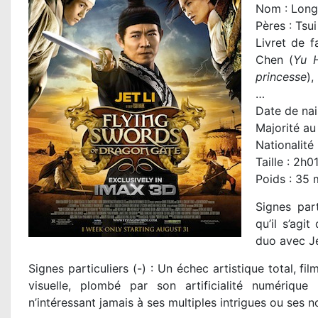
Nom : Long 
Pères : Tsu
Livret de fa
Chen (
Yu 
princesse
),
…
Date de nai
Majorité au
Nationalité 
Taille : 2h0
Poids : 35 m
Signes part
qu’il s’ag
duo avec Je
Signes particuliers (-) : Un échec artistique total, f
visuelle, plombé par son artificialité numérique 
n’intéressant jamais à ses multiples intrigues ou ses