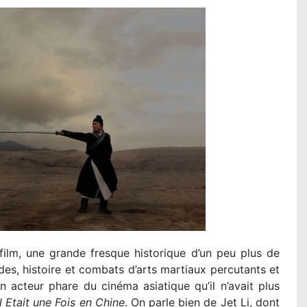
film, une grande fresque historique d’un peu plus de
es, histoire et combats d’arts martiaux percutants et
n acteur phare du cinéma asiatique qu’il n’avait plus
Il Etait une Fois en Chine
. On parle bien de Jet Li, dont