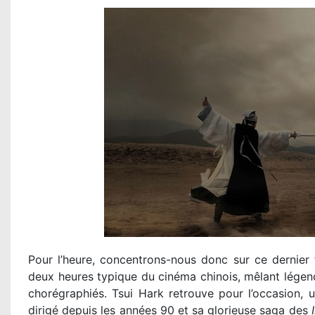
Pour l’heure, concentrons-nous donc sur ce dernier 
deux heures typique du cinéma chinois, mêlant légend
chorégraphiés. Tsui Hark retrouve pour l’occasion, u
dirigé depuis les années 90 et sa glorieuse saga des