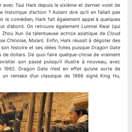
er avec Tsui Hark depuis le sixième et dernier volet de
historique d’action ? Autant dire qu’il en fallait pas
er le comédien, Hark fait également appel à quelques
out d’abord. On retrouve également Lunmei Kwai (qui
, Zhou Xun (la talentueuse actrice asiatique de
Cloud
use Chinoise, Mulan
). Enfin, Hark réussit à dégoter des
son histoire et ses idées folles puisque
Dragon Gate
 de dollars. De quoi faire quelque-chose de vraiment
isiter son passé puisqu’il illustre à nouveau, avec
n 1992. Dragon Gate n’est en effet qu’une sorte de
e un remake d’un classique de 1966 signé King Hu,