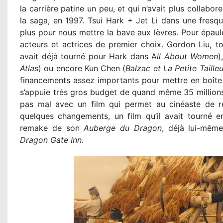
la carrière patine un peu, et qui n’avait plus collabor
la saga, en 1997. Tsui Hark + Jet Li dans une fresque 
plus pour nous mettre la bave aux lèvres. Pour épaul
acteurs et actrices de premier choix. Gordon Liu, t
avait déjà tourné pour Hark dans A
ll About Women
)
Atlas
) ou encore Kun Chen (
Balzac et La Petite Taille
financements assez importants pour mettre en boîte 
s’appuie très gros budget de quand même 35 millions
pas mal avec un film qui permet au cinéaste de rev
quelques changements, un film qu’il avait tourné e
remake de son
Auberge du Dragon
, déjà lui-mêm
Dragon Gate Inn
.