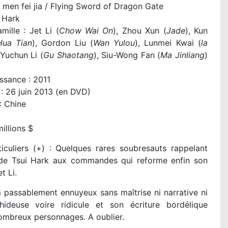
men fei jia / Flying Sword of Dragon Gate
i Hark
mille : Jet Li (
Chow Wai On
), Zhou Xun (
Jade
), Kun
Hua Tian
), Gordon Liu (
Wan Yulou
), Lunmei Kwai (
la
 Yuchun Li (
Gu Shaotang
), Siu-Wong Fan (
Ma Jinliang
)
ssance : 2011
 : 26 juin 2013 (en DVD)
: Chine
1
illions $
iculiers (+) : Quelques rares soubresauts rappelant
it de Tsui Hark aux commandes qui reforme enfin son
t Li.
ilm passablement ennuyeux sans maîtrise ni narrative ni
hideuse voire ridicule et son écriture bordélique
 nombreux personnages. A oublier.