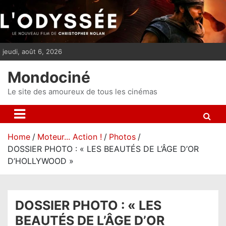
S
k
i
p
jeudi, août 6, 2026
t
o
Mondociné
c
o
Le site des amoureux de tous les cinémas
n
t
e
Home
Moteur... Action !
Photos
n
DOSSIER PHOTO : « LES BEAUTÉS DE L’ÂGE D’OR
t
D’HOLLYWOOD »
DOSSIER PHOTO : « LES
BEAUTÉS DE L’ÂGE D’OR