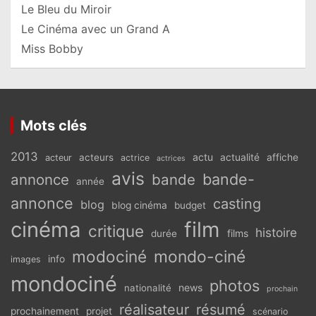
Le Bleu du Miroir
Le Cinéma avec un Grand A
Miss Bobby
Mots clés
2013
actu
acteurs
actualité
affiche
acteur
actrice
actrices
avis
bande-
annonce
bande
année
annonce
casting
blog
blog cinéma
budget
cinéma
film
critique
histoire
films
durée
modociné
mondo-ciné
info
images
mondociné
photos
news
nationalité
prochain
réalisateur
résumé
prochainement
projet
scénario