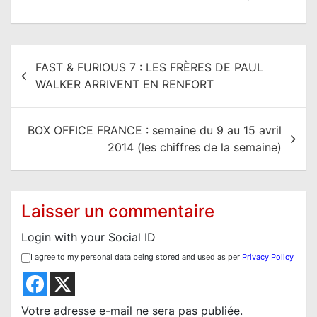
N
FAST & FURIOUS 7 : LES FRÈRES DE PAUL
a
WALKER ARRIVENT EN RENFORT
v
i
BOX OFFICE FRANCE : semaine du 9 au 15 avril
g
2014 (les chiffres de la semaine)
a
t
i
Laisser un commentaire
o
Login with your Social ID
n
I agree to my personal data being stored and used as per
Privacy Policy
d
e
l
Votre adresse e-mail ne sera pas publiée.