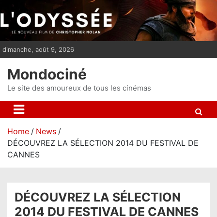
S
k
i
p
dimanche, août 9, 2026
t
o
Mondociné
c
o
Le site des amoureux de tous les cinémas
n
t
e
Home
News
n
DÉCOUVREZ LA SÉLECTION 2014 DU FESTIVAL DE
t
CANNES
DÉCOUVREZ LA SÉLECTION
2014 DU FESTIVAL DE CANNES