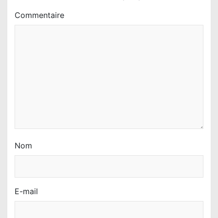
’
Commentaire
a
r
t
i
c
l
e
Nom
E-mail