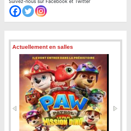
Suivez-nous sur Facebook et Twitter
h
Actuellement en salles