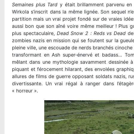
Semaines plus Tard
y était brillamment parvenu en
Wirkola s’inscrit dans la même lignée. Son sequel n’
partition mais un vrai projet fondé sur de vraies idées
aussi bon que son aîné voire même meilleur ! Plus gor
plus spectaculaire,
Dead Snow 2 : Reds vs Dead
des
zombies nazis en mission qui se foutent sur la gueu
pleine ville, une escouade de nerds branchés cinoche 
transformant en Ash super-énervé et badass… Tomm
mêlant dans une mythologie savamment dessinée à l
piquant et férocement hilarant, des envolées graphiq
allures de films de guerre opposant soldats nazis, r
divertissante. Un vrai régal à ranger dans l’éta
« horreur ».