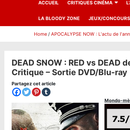
ACCUEIL
CRITIQUES CINÉMA
L
LA BLOODY ZONE
JEUX/CONCOURS
Home
APOCALYPSE NOW : L'actu de l'an
DEAD SNOW : RED vs DEAD d
Critique – Sortie DVD/Blu-ray
Partagez cet article
Mondo-mè