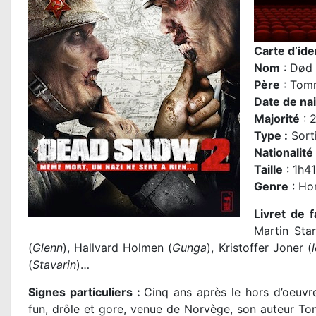
Carte d’iden
Nom
: Død
Père
:
Tomm
Date de na
Majorité
: 
Type :
Sort
Nationalité
Taille
: 1h4
Genre
: Ho
Livret de f
Martin Star
(
Glenn
), Hallvard Holmen (
Gunga
), Kristoffer Joner (
(
Stavarin
)…
Signes particuliers :
Cinq ans après le hors d’oeuv
fun, drôle et gore, venue de Norvège, son auteur Tom