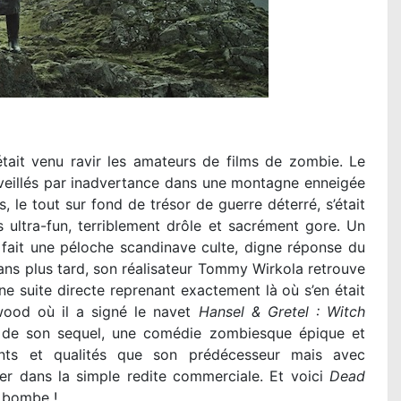
it venu ravir les amateurs de films de zombie. Le
veillés par inadvertance dans une montagne enneigée
 le tout sur fond de trésor de guerre déterré, s’était
 ultra-fun, terriblement drôle et sacrément gore. Un
fait une péloche scandinave culte, digne réponse du
ans plus tard, son réalisateur Tommy Wirkola retrouve
e suite directe reprenant exactement là où s’en était
ywood où il a signé le navet
Hansel & Gretel : Witch
ire de son sequel, une comédie zombiesque épique et
ents et qualités que son prédécesseur mais avec
er dans la simple redite commerciale. Et voici
Dead
a bombe !