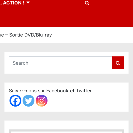
 ACTION !
 – Sortie DVD/Blu-ray
S
e
a
r
c
Suivez-nous sur Facebook et Twitter
h