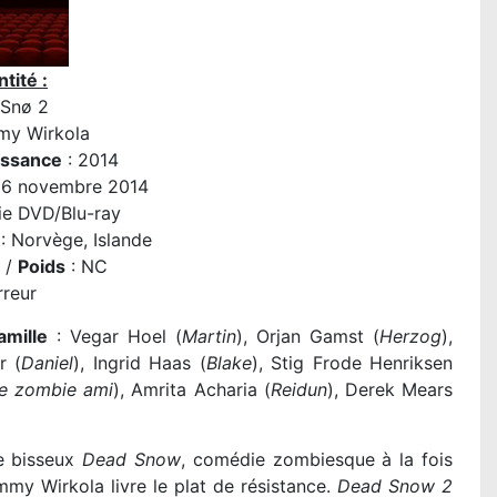
tité :
 Snø 2
y Wirkola
issance
: 2014
26 novembre 2014
ie DVD/Blu-ray
: Norvège
, Islande
1 /
Poids
: NC
rreur
amille
: Vegar Hoel (
Martin
), Orjan Gamst (
Herzog
),
r (
Daniel
), Ingrid Haas (
Blake
), Stig Frode Henriksen
le zombie ami
), Amrita Acharia (
Reidun
), Derek Mears
re bisseux
Dead Snow
, comédie zombiesque à la fois
my Wirkola livre le plat de résistance.
Dead Snow 2