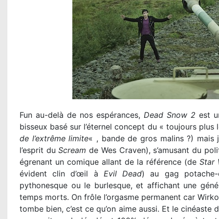
Fun au-delà de nos espérances,
Dead Snow 2
est u
bisseux basé sur l’éternel concept du « toujours plus lo
de l’extrême limite
« , bande de gros malins ?) mais 
l’esprit du
Scream
de Wes Craven), s’amusant du polit
égrenant un comique allant de la référence (de
Star
évident clin d’œil à
Evil Dead
) au gag potache-
pythonesque ou le burlesque, et affichant une géné
temps morts. On frôle l’orgasme permanent car Wirkola
tombe bien, c’est ce qu’on aime aussi. Et le cinéaste d