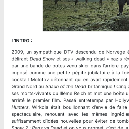
L’INTRO :
2009, un sympathique DTV descendu de Norvège éta
délirant
Dead Snow
et ses « walking dead » nazis ré
par une bande de potes venu skier dans l’arrière-pays,
imposé comme une petite pépite jubilatoire à la fois
cocktail Molotov détonnant qui en avait rapidement 
Grand Nord au
Shaun of the Dead
britannique ! Cinq 
ses morts-vivants du IIIème Reich et met une boîte un
arrêté le premier film. Passé entretemps par Holl
Hunters
, Wirkola était bouillonnant d’envie de fa
spectaculaire, renouant avec les mêmes ingrédi
suffisamment d’idées nouvelles pour éviter de tomb
Snow 2 : Reds vs Dead
et on vous promet, c’est de l