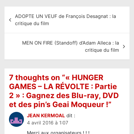
N
ADOPTE UN VEUF de François Desagnat : la
a
critique du film
v
i
MEN ON FIRE (Standoff) d’Adam Alleca : la
g
critique du film
a
t
i
7 thoughts on “
« HUNGER
o
GAMES – LA RÉVOLTE : Partie
n
2 » : Gagnez des Blu-ray, DVD
d
et des pin’s Geai Moqueur !
”
e
JEAN KERMOAL
dit :
l
4 avril 2016 à 1:07
’
Merci aux organisateurs ! ! !