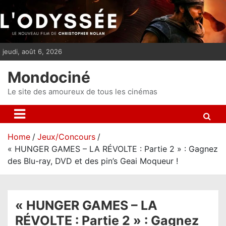
S
k
i
p
jeudi, août 6, 2026
t
o
Mondociné
c
o
Le site des amoureux de tous les cinémas
n
t
e
Home
Jeux/Concours
n
« HUNGER GAMES – LA RÉVOLTE : Partie 2 » : Gagnez
t
des Blu-ray, DVD et des pin’s Geai Moqueur !
« HUNGER GAMES – LA
RÉVOLTE : Partie 2 » : Gagnez