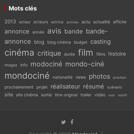
Mots clés
2013
actu
acteurs
actualité
affiche
acteur
actrice
actrices
avis
bande-
annonce
bande
année
annonce
casting
blog
blog cinéma
budget
cinéma
film
critique
histoire
films
durée
modociné
mondo-ciné
info
images
mondociné
photos
news
nationalité
prochain
réalisateur
résumé
prochainement
projet
scénario
site
vidéo
site cinéma
sortie
titre original
trailer
vostfr
vost