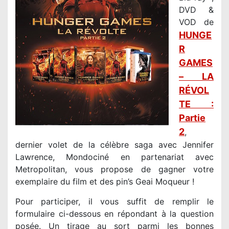
DVD &
VOD de
HUNGE
R
GAMES
– LA
RÉVOL
TE :
Partie
2
,
dernier volet de la célèbre saga avec Jennifer
Lawrence, Mondociné en partenariat avec
Metropolitan, vous propose de gagner votre
exemplaire du film et des pin’s Geai Moqueur !
Pour participer, il vous suffit de remplir le
formulaire ci-dessous en répondant à la question
posée. Un tirage au sort parmi les bonnes