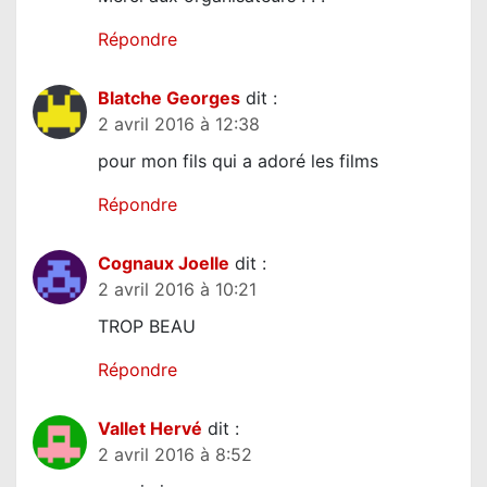
a
r
Répondre
t
Blatche Georges
dit :
i
2 avril 2016 à 12:38
c
pour mon fils qui a adoré les films
l
e
Répondre
Cognaux Joelle
dit :
2 avril 2016 à 10:21
TROP BEAU
Répondre
Vallet Hervé
dit :
2 avril 2016 à 8:52