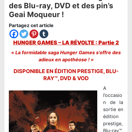
des Blu-ray, DVD et des pin’s
Geai Moqueur !
Partagez cet article
HUNGER GAMES – LA RÉVOLTE : Partie 2
«
La formidable saga Hunger Games s’offre des
adieux en apothéose !
»
DISPONIBLE EN ÉDITION PRESTIGE, BLU-
RAY™, DVD & VOD
A
l’occasio
n de la
sortie en
édition
prestige,
Blu-ray™,