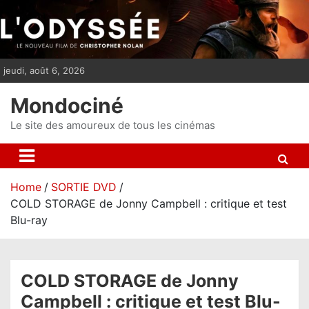
S
k
i
p
jeudi, août 6, 2026
t
o
Mondociné
c
o
Le site des amoureux de tous les cinémas
n
t
e
Home
SORTIE DVD
n
COLD STORAGE de Jonny Campbell : critique et test
t
Blu-ray
COLD STORAGE de Jonny
Campbell : critique et test Blu-