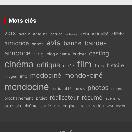
Mots clés
2013
actu
acteurs
actualité
affiche
acteur
actrice
actrices
avis
bande-
annonce
bande
année
annonce
casting
blog
blog cinéma
budget
cinéma
film
critique
histoire
films
durée
modociné
mondo-ciné
info
images
mondociné
photos
news
nationalité
prochain
réalisateur
résumé
prochainement
projet
scénario
site
vidéo
site cinéma
sortie
titre original
trailer
vostfr
vost