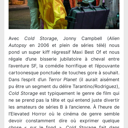
Avec
Cold Storage
, Jonny Campbell (
Alien
Autopsy
en 2006 et plein de séries télé) nous
pond un super kiff régressif Maxi Best Of et nous
régale d’une bisserie jubilatoire à cheval entre
l’aventure SF, la comédie horrifique et l’épouvante
cartoonesque ponctuée de touches gore à souhait.
Dans l’esprit d’un
Terror Planet
(il aurait aisément
Cold Storage
est typiquement le genre de film qui
ne se prend pas la tête et qui entend juste divertir
les amateurs de séries B à l’ancienne. À l’heure de
l’Elevated Horror où le cinéma de genre semble
devoir constamment dire où exprimer quelque
chose « sur le fond »,
Cold Storage
fait dans