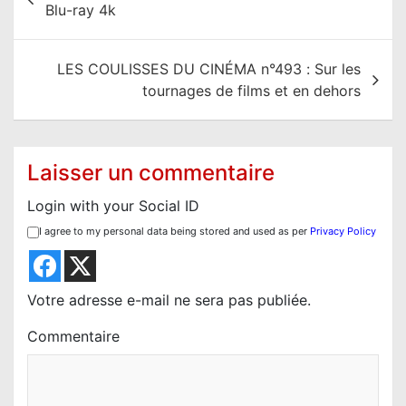
a
Blu-ray 4k
v
i
LES COULISSES DU CINÉMA n°493 : Sur les
g
tournages de films et en dehors
a
t
i
Laisser un commentaire
o
Login with your Social ID
n
I agree to my personal data being stored and used as per
Privacy Policy
d
e
l
Votre adresse e-mail ne sera pas publiée.
’
Commentaire
a
r