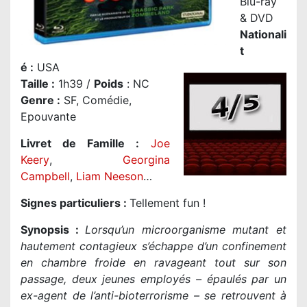
Blu-ray
& DVD
Nationali
t
é
:
USA
Taille
:
1h39 /
Poids
: NC
Genre
:
SF, Comédie,
Epouvante
Livret de Famille :
Joe
Keery
,
Georgina
Campbell
,
Liam Neeson
…
Signes particuliers :
Tellement fun !
Synopsis :
Lorsqu’un microorganisme mutant et
hautement contagieux s’échappe d’un confinement
en chambre froide en ravageant tout sur son
passage, deux jeunes employés – épaulés par un
ex-agent de l’anti-bioterrorisme – se retrouvent à