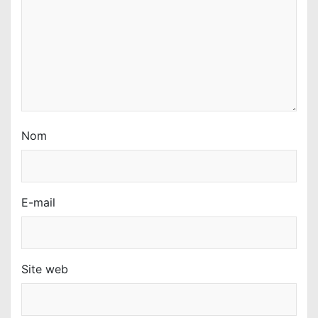
t
i
c
l
e
Nom
E-mail
Site web