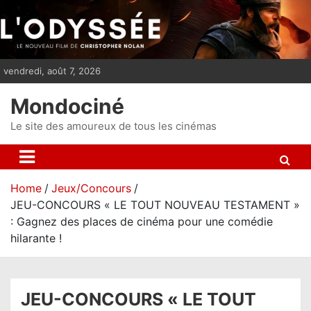
S
k
i
p
vendredi, août 7, 2026
t
o
Mondociné
c
o
Le site des amoureux de tous les cinémas
n
t
e
Home
Jeux/Concours
n
JEU-CONCOURS « LE TOUT NOUVEAU TESTAMENT »
t
: Gagnez des places de cinéma pour une comédie
hilarante !
JEU-CONCOURS « LE TOUT