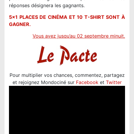
réponses désignera les gagnants.
5×1 PLACES DE CINÉMA ET 10 T-SHIRT SONT À
GAGNER.
V
ous avez jusqu’au 02 septembre minuit.
Pour multiplier vos chances, commentez, partagez
et rejoignez Mondociné sur
Facebook
et
Twitter