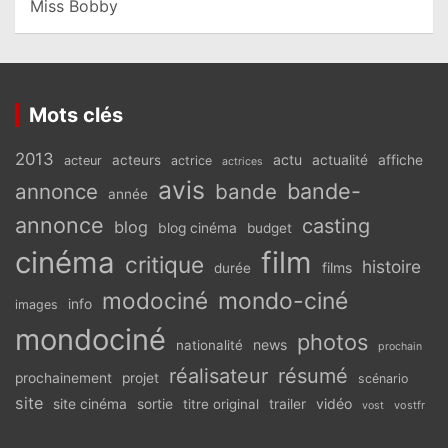
Miss Bobby
Mots clés
2013
actu
acteurs
actualité
affiche
acteur
actrice
actrices
avis
bande-
annonce
bande
année
annonce
casting
blog
blog cinéma
budget
cinéma
film
critique
histoire
films
durée
modociné
mondo-ciné
info
images
mondociné
photos
news
nationalité
prochain
réalisateur
résumé
prochainement
projet
scénario
site
vidéo
site cinéma
sortie
titre original
trailer
vostfr
vost