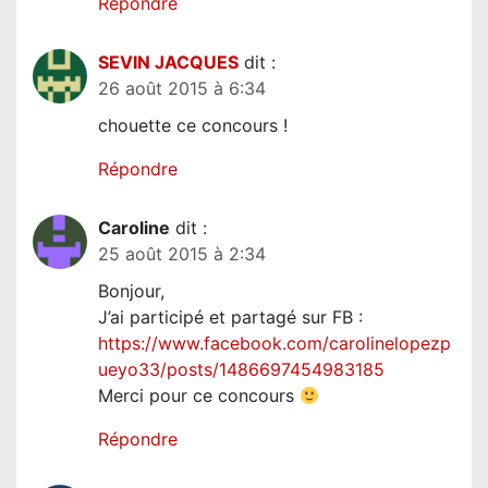
Répondre
i
c
SEVIN JACQUES
dit :
l
26 août 2015 à 6:34
e
chouette ce concours !
Répondre
Caroline
dit :
25 août 2015 à 2:34
Bonjour,
J’ai participé et partagé sur FB :
https://www.facebook.com/carolinelopezp
ueyo33/posts/1486697454983185
Merci pour ce concours
Répondre