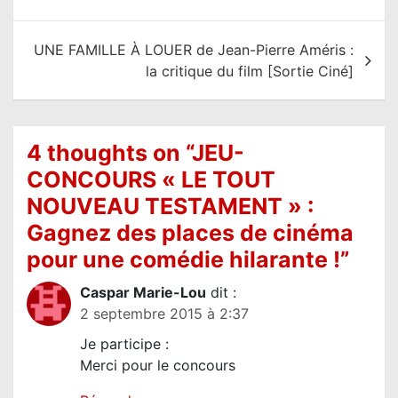
v
i
UNE FAMILLE À LOUER de Jean-Pierre Améris :
g
la critique du film [Sortie Ciné]
a
t
i
4 thoughts on “
JEU-
o
CONCOURS « LE TOUT
n
NOUVEAU TESTAMENT » :
d
Gagnez des places de cinéma
e
pour une comédie hilarante !
”
l
Caspar Marie-Lou
dit :
’
2 septembre 2015 à 2:37
a
Je participe :
r
Merci pour le concours
t