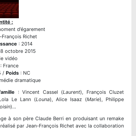
tité :
moment d’égarement
-François Richet
issance
: 2014
28 octobre 2015
ie vidéo
: France
5 /
Poids
: NC
médie dramatique
amille
: Vincent Cassel (
Laurent
), François Cluzet
 Lola Le Lann (
Louna
), Alice Isaaz (
Marie
), Philippe
oisin
)…
 à son père Claude Berri en produisant un remake
i réalisé par Jean-François Richet avec la collaboration