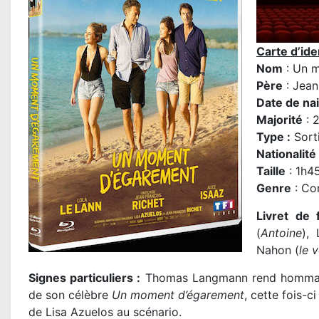
Carte d’iden
Nom
: Un 
Père
:
Jean
Date de na
Majorité
: 
Type :
Sort
Nationalité
Taille
: 1h4
Genre
: Co
Livret de f
(
Antoine
),
Nahon (
le v
Signes particuliers :
Thomas Langmann rend hommage
de son célèbre
Un moment d’égarement
, cette fois-c
de Lisa Azuelos au scénario.