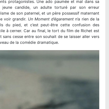
érents protagonistes. Une ado paumée et mal dans sa
e jeune candide, un adulte torturé par son erreur
lisme de son paternel, et un père possessif maternant
e voir grandir.
Un Moment d’égarement
n’a rien de la
s du pied, et c’est peut-être cette confusion des
ile à cerner. Car au final, le tort du film de Richet est
t sans cesse entre son souhait de se laisser aller vers
niveau de la comédie dramatique.