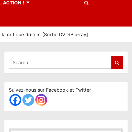
 ACTION !
critique du film [Sortie DVD/Blu-ray]
S
e
a
r
c
Suivez-nous sur Facebook et Twitter
h