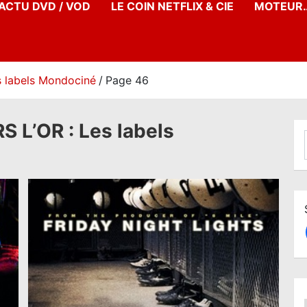
’ACTU DVD / VOD
LE COIN NETFLIX & CIE
MOTEUR…
 labels Mondociné
Page 46
 L’OR : Les labels