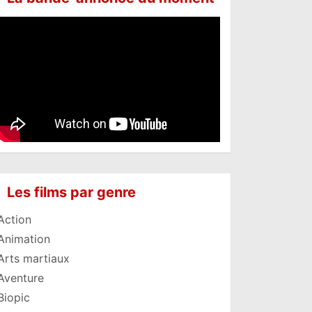
Les films par genre
Action
Animation
Arts martiaux
Aventure
Biopic