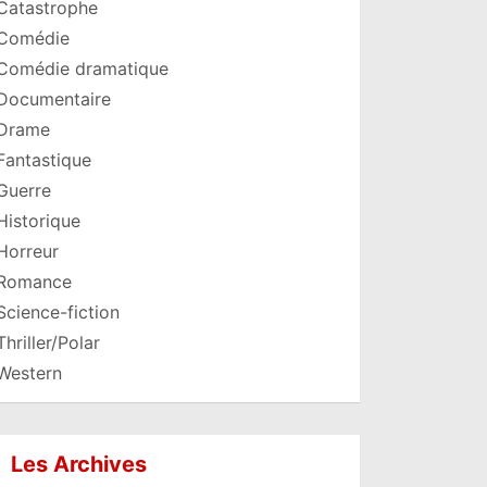
Catastrophe
Comédie
Comédie dramatique
Documentaire
Drame
Fantastique
Guerre
Historique
Horreur
Romance
Science-fiction
Thriller/Polar
Western
Les Archives