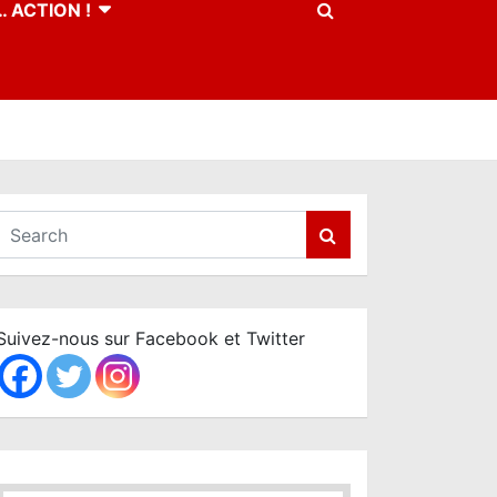
 ACTION !
S
e
a
r
c
Suivez-nous sur Facebook et Twitter
h