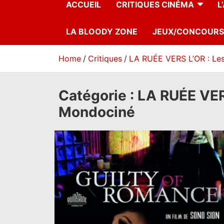
ACCUEIL
CRITIQUES CINÉMA
L
LA BLOODY ZONE
JEUX/CONCOURS
Home
Critiques
LA RUÉE VERS L’OR : Les
Catégorie :
LA RUÉE VERS
Mondociné