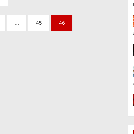
…
45
46