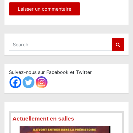
S
e
a
r
c
Suivez-nous sur Facebook et Twitter
h
Actuellement en salles