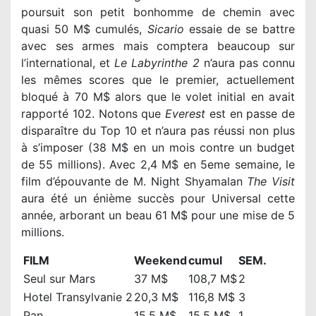
poursuit son petit bonhomme de chemin avec
quasi 50 M$ cumulés,
Sicario
essaie de se battre
avec ses armes mais comptera beaucoup sur
l’international, et
Le Labyrinthe 2
n’aura pas connu
les mêmes scores que le premier, actuellement
bloqué à 70 M$ alors que le volet initial en avait
rapporté 102. Notons que
Everest
est en passe de
disparaître du Top 10 et n’aura pas réussi non plus
à s’imposer (38 M$ en un mois contre un budget
de 55 millions). Avec 2,4 M$ en 5eme semaine, le
film d’épouvante de M. Night Shyamalan
The Visit
aura été un énième succès pour Universal cette
année, arborant un beau 61 M$ pour une mise de 5
millions.
FILM
Weekend
cumul
SEM.
Seul sur Mars
37 M$
108,7 M$
2
Hotel Transylvanie 2
20,3 M$
116,8 M$
3
Pan
15.5 M$
15.5 M$
1