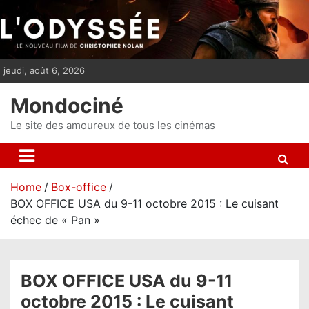
S
k
i
p
jeudi, août 6, 2026
t
o
Mondociné
c
o
Le site des amoureux de tous les cinémas
n
t
e
Home
Box-office
n
BOX OFFICE USA du 9-11 octobre 2015 : Le cuisant
t
échec de « Pan »
BOX OFFICE USA du 9-11
octobre 2015 : Le cuisant