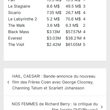
Le Stagiaire
8.6 M$
49.5 M$
3
Sicario
7.35 M$
26.7 M$
4
Le Labyrinthe 2
5.2 M$
70.6 M$
4
The Walk
3.6 M$
6.3 M$
2
Black Mass
$3.13M
$57.57M
4
Everest
$3.03M
$38.21M
4
The Visit
$2.42M
$61.05M
5
N
HAIL, CAESAR! : Bande-annonce du nouveau
a
film des Frères Coen avec George Clooney,
v
Channing Tatum et Scarlett Johansson
i
g
NOS FEMMES de Richard Berry : la critique du
a
film [sortie DVD/Blu-ray]