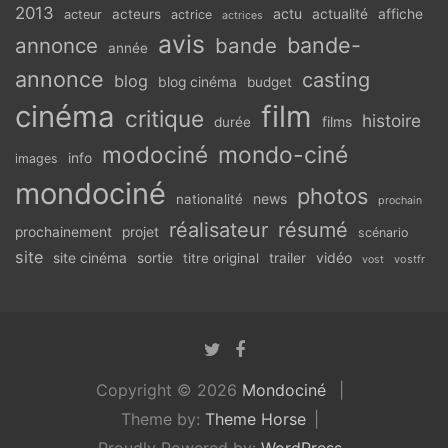
2013
actu
acteurs
actualité
affiche
acteur
actrice
actrices
avis
bande-
annonce
bande
année
annonce
casting
blog
blog cinéma
budget
cinéma
film
critique
histoire
films
durée
modociné
mondo-ciné
info
images
mondociné
photos
news
nationalité
prochain
réalisateur
résumé
prochainement
projet
scénario
site
vidéo
site cinéma
sortie
titre original
trailer
vostfr
vost
Copyright © 2026
Mondociné
Theme by:
Theme Horse