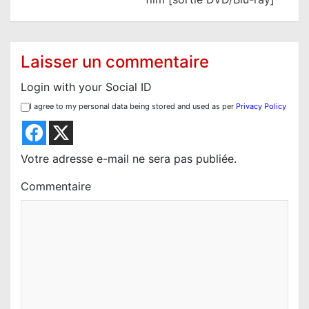
t
i
o
Laisser un commentaire
n
Login with your Social ID
d
I agree to my personal data being stored and used as per
Privacy Policy
e
l
’
Votre adresse e-mail ne sera pas publiée.
a
Commentaire
r
t
i
c
l
e