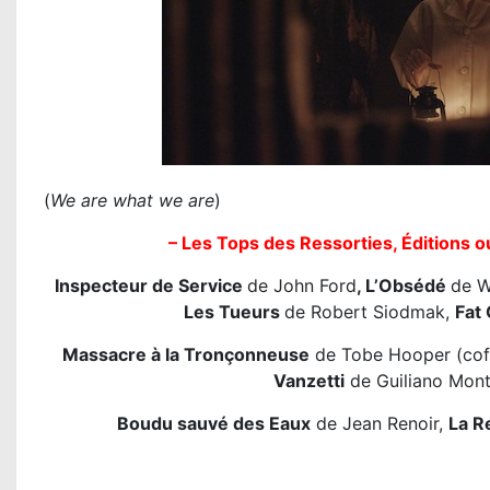
(
We are what we are
)
– Les Tops des Ressorties, Éditions o
Inspecteur de Service
de John Ford
, L’Obsédé
de W
Les Tueurs
de Robert Siodmak,
Fat 
Massacre à la Tronçonneuse
de Tobe Hooper (coff
Vanzetti
de Guiliano Mont
Boudu sauvé des Eaux
de Jean Renoir,
La R