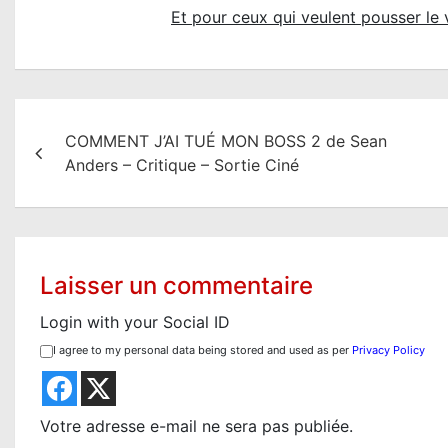
Et pour ceux qui veulent pousser le
N
COMMENT J’AI TUÉ MON BOSS 2 de Sean
a
Anders – Critique – Sortie Ciné
v
i
g
Laisser un commentaire
a
Login with your Social ID
t
I agree to my personal data being stored and used as per
Privacy Policy
i
o
Votre adresse e-mail ne sera pas publiée.