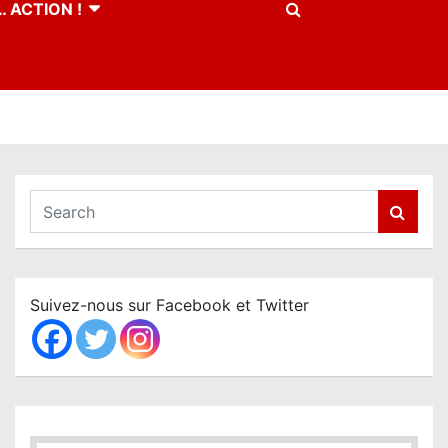
 ACTION !
S
e
a
r
c
Suivez-nous sur Facebook et Twitter
h