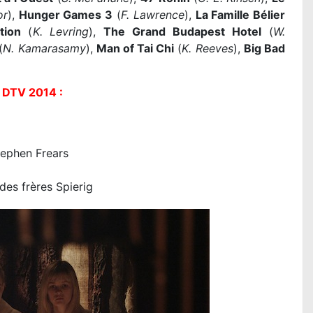
or
),
Hunger Games 3
(
F. Lawrence
),
La Famille Bélier
tion
(
K. Levring
),
The Grand Budapest Hotel
(
W.
(
N. Kamarasamy
),
Man of Tai Chi
(
K. Reeves
),
Big Bad
 DTV 2014 :
ephen Frears
des frères Spierig