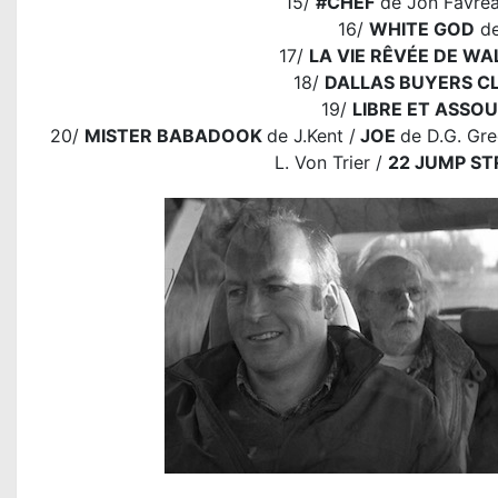
15/
#CHEF
de Jon Favre
16/
WHITE GOD
de
17/
LA VIE RÊVÉE DE WA
18/
DALLAS BUYERS C
19/
LIBRE ET ASSOU
20/
MISTER BABADOOK
de J.Kent /
JOE
de D.G. Gr
L. Von Trier /
22 JUMP ST