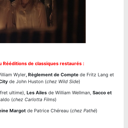
u Rééditions de classiques restaurés :
illiam Wyler
, Règlement de Compte
de Fritz Lang et
City
de John Huston (
chez Wild Side
)
ret ultime),
Les Ailes
de William Wellman,
Sacco et
aldo (
chez Carlotta Films
)
eine Margot
de Patrice Chéreau (
chez Pathé
)