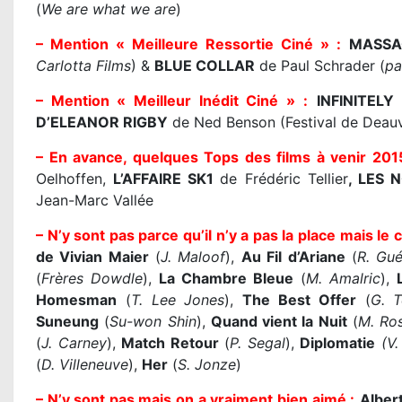
(
We are what we are
)
– Mention « Meilleure Ressortie Ciné » :
MASSA
Carlotta Films
) &
BLUE COLLAR
de Paul Schrader (
pa
– Mention « Meilleur Inédit Ciné » :
INFINITEL
D’ELEANOR RIGBY
de Ned Benson (Festival de Deauvi
– En avance, quelques Tops des films à venir 201
Oelhoffen,
L’AFFAIRE SK1
de Frédéric Tellier
,
LES 
Jean-Marc Vallée
– N’y sont pas parce qu’il n’y a pas la place mais le c
de Vivian Maier
(
J. Maloof
),
Au Fil d’Ariane
(
R. Gué
(
Frères Dowdle
),
La Chambre Bleue
(
M. Amalric
),
Homesman
(
T. Lee Jones
),
The Best Offer
(
G. T
Suneung
(
Su-won Shin
),
Quand vient la Nuit
(
M. Ro
(
J. Carney
),
Match Retour
(
P. Segal
),
Diplomatie
(V.
(
D. Villeneuve
),
Her
(
S. Jonze
)
– N’y sont pas mais on a vraiment bien aimé :
Albert