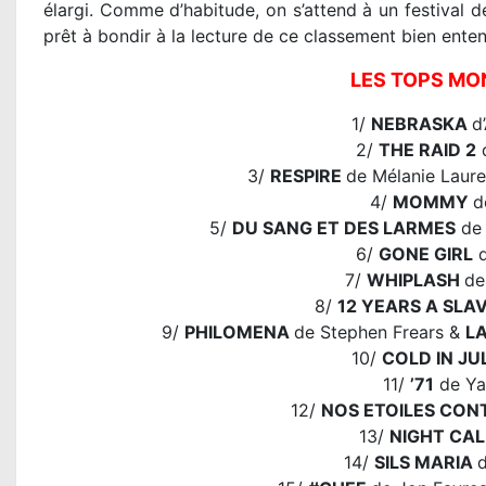
élargi. Comme d’habitude, on s’attend à un festival de
prêt à bondir à la lecture de ce classement bien enten
LES TOPS MO
1/
NEBRASKA
d
2/
THE RAID 2
d
3/
RESPIRE
de Mélanie Laur
4/
MOMMY
d
5/
DU SANG ET DES LARMES
de 
6/
GONE GIRL
d
7/
WHIPLASH
de
8/
12 YEARS A SLA
9/
PHILOMENA
de Stephen Frears &
L
10/
COLD IN JU
11/
’71
de Ya
12/
NOS ETOILES CON
13/
NIGHT CA
14/
SILS MARIA
d