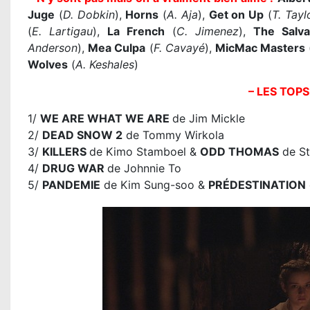
Juge
(
D. Dobkin
),
Horns
(
A. Aja
),
Get on Up
(
T. Tayl
(
E. Lartigau
),
La French
(
C. Jimenez
),
The Salva
Anderson
),
Mea Culpa
(
F. Cavayé
),
MicMac Masters
Wolves
(
A. Keshales
)
– LES TOPS
1/
WE ARE WHAT WE ARE
de Jim Mickle
2/
DEAD SNOW 2
de Tommy Wirkola
3/
KILLERS
de Kimo Stamboel &
ODD THOMAS
de St
4/
DRUG WAR
de Johnnie To
5/
PANDEMIE
de Kim Sung-soo &
PRÉDESTINATION