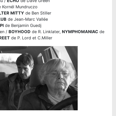
au /
ECHO
de Dave Green
 Kornél Mundruczo
LTER MITTY
de Ben Stiller
LUB
de Jean-Marc Vallée
PI
de Benjamin Guedj
een /
BOYHOOD
de R. Linklater,
NYMPHOMANIAC
de
REET
de P. Lord et C.Miller