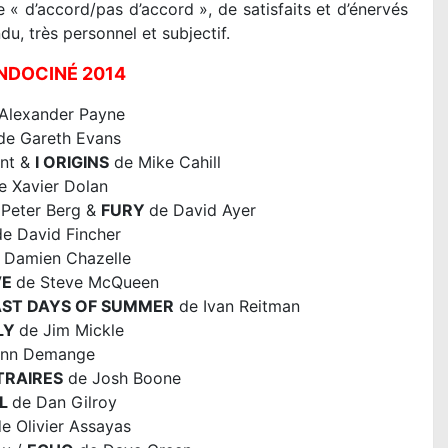
 « d’accord/pas d’accord », de satisfaits et d’énervés
du, très personnel et subjectif.
NDOCINÉ 2014
’Alexander Payne
e Gareth Evans
ent &
I ORIGINS
de Mike Cahill
e Xavier Dolan
Peter Berg &
FURY
de David Ayer
e David Fincher
 Damien Chazelle
VE
de Steve McQueen
AST DAYS OF SUMMER
de Ivan Reitman
LY
de Jim Mickle
nn Demange
TRAIRES
de Josh Boone
LL
de Dan Gilroy
e Olivier Assayas