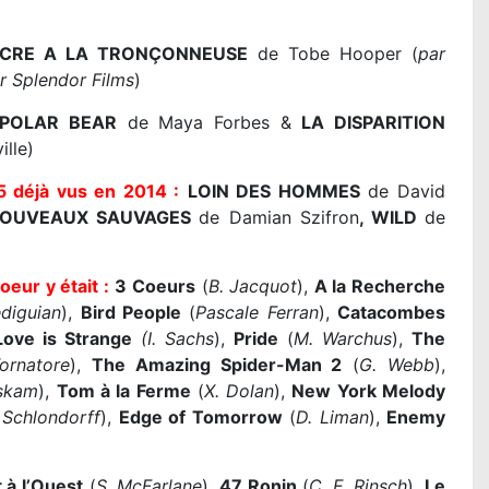
CRE A LA TRONÇONNEUSE
de Tobe Hooper (
par
r Splendor Films
)
Y POLAR BEAR
de Maya Forbes &
LA DISPARITION
lle)
5 déjà vus en 2014 :
LOIN DES HOMMES
de David
NOUVEAUX SAUVAGES
de Damian Szifron
, WILD
de
oeur y était :
3 Coeurs
(
B. Jacquot
),
A la Recherche
diguian
),
Bird People
(
Pascale Ferran
),
Catacombes
Love is Strange
(I. Sachs
),
Pride
(
M. Warchus
),
The
ornatore
),
The Amazing Spider-Man 2
(
G. Webb
),
skam
),
Tom à la Ferme
(
X. Dolan
),
New York Melody
 Schlondorff
),
Edge of Tomorrow
(
D. Liman
),
Enemy
 à l’Ouest
(
S. McFarlane
),
47 Ronin
(
C. E. Rinsch
),
Le