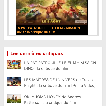
LA PAT PATROUILLE LE FILM - MISSION
DE L
DINO : la critique du film
film
Lire la suite...
Lire
Les dernières critiques
LA PAT PATROUILLE LE FILM – MISSION
DINO : la critique du film
LES MAÎTRES DE L’UNIVERS de Travis
Knight : la critique du film [Prime Video]
OKLAHOMA HONEY de Andrew
Patterson : la critique du film