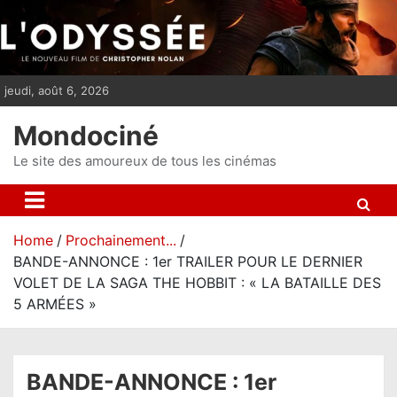
S
k
i
p
jeudi, août 6, 2026
t
o
Mondociné
c
o
Le site des amoureux de tous les cinémas
n
t
e
Home
Prochainement...
n
BANDE-ANNONCE : 1er TRAILER POUR LE DERNIER
t
VOLET DE LA SAGA THE HOBBIT : « LA BATAILLE DES
5 ARMÉES »
BANDE-ANNONCE : 1er