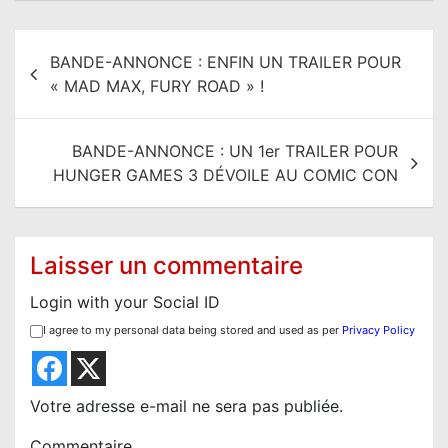
N
BANDE-ANNONCE : ENFIN UN TRAILER POUR
a
« MAD MAX, FURY ROAD » !
v
i
BANDE-ANNONCE : UN 1er TRAILER POUR
g
HUNGER GAMES 3 DÉVOILE AU COMIC CON
a
t
i
Laisser un commentaire
o
Login with your Social ID
n
I agree to my personal data being stored and used as per
Privacy Policy
d
e
l
Votre adresse e-mail ne sera pas publiée.
’
Commentaire