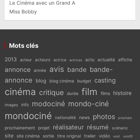
Le Cinéma avec un Grand A
Miss Bobby
Mots clés
2013
actu
acteurs
actualité
affiche
acteur
actrice
actrices
avis
bande-
annonce
bande
année
annonce
casting
blog
blog cinéma
budget
cinéma
film
critique
histoire
films
durée
modociné
mondo-ciné
info
images
mondociné
photos
news
nationalité
prochain
réalisateur
résumé
prochainement
projet
scénario
site
vidéo
site cinéma
sortie
titre original
trailer
vostfr
vost