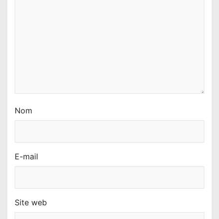
r
t
i
c
l
e
Nom
E-mail
Site web