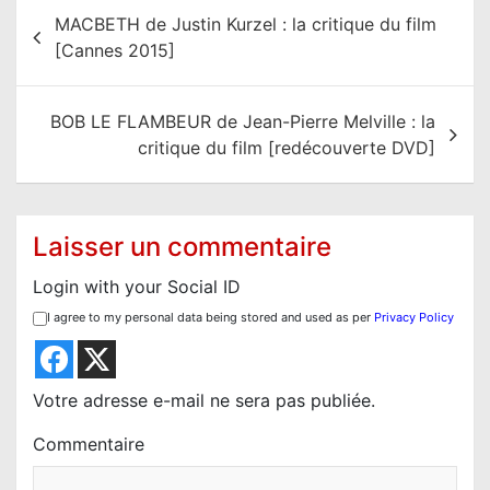
N
MACBETH de Justin Kurzel : la critique du film
a
[Cannes 2015]
v
i
BOB LE FLAMBEUR de Jean-Pierre Melville : la
g
critique du film [redécouverte DVD]
a
t
i
Laisser un commentaire
o
Login with your Social ID
n
I agree to my personal data being stored and used as per
Privacy Policy
d
e
l
Votre adresse e-mail ne sera pas publiée.
’
Commentaire
a