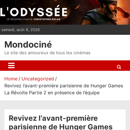
S
k
i
p
samedi, août 8, 2026
t
o
Mondociné
c
o
Le site des amoureux de tous les cinémas
n
t
e
Home
Uncategorized
n
Revivez l’avant-première parisienne de Hunger Games
t
La Révolte Partie 2 en présence de l’équipe
Revivez l’avant-première
parisienne de Hunger Games