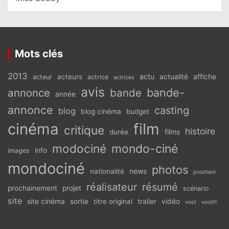
Mots clés
2013
actu
acteurs
actualité
affiche
acteur
actrice
actrices
avis
bande-
annonce
bande
année
annonce
casting
blog
blog cinéma
budget
cinéma
film
critique
histoire
films
durée
modociné
mondo-ciné
info
images
mondociné
photos
news
nationalité
prochain
réalisateur
résumé
prochainement
projet
scénario
site
vidéo
site cinéma
sortie
titre original
trailer
vostfr
vost