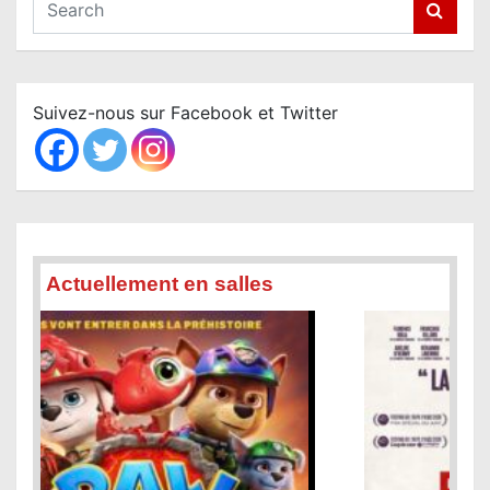
e
a
r
c
Suivez-nous sur Facebook et Twitter
h
Actuellement en salles