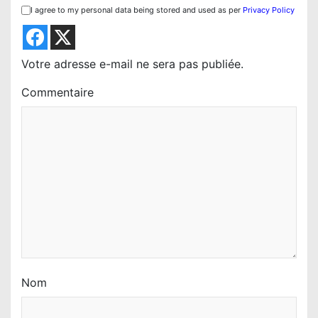
d
I agree to my personal data being stored and used as per
Privacy Policy
e
l
’
Votre adresse e-mail ne sera pas publiée.
a
Commentaire
r
t
i
c
l
e
Nom