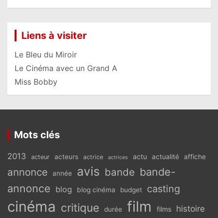
Liens à visiter
Le Bleu du Miroir
Le Cinéma avec un Grand A
Miss Bobby
Mots clés
2013
actu
acteurs
actualité
affiche
acteur
actrice
actrices
avis
bande-
annonce
bande
année
annonce
casting
blog
blog cinéma
budget
cinéma
film
critique
histoire
films
durée