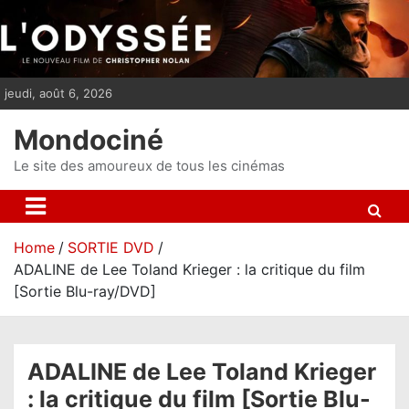
S
k
i
p
jeudi, août 6, 2026
t
o
Mondociné
c
o
Le site des amoureux de tous les cinémas
n
t
e
Home
SORTIE DVD
n
ADALINE de Lee Toland Krieger : la critique du film
t
[Sortie Blu-ray/DVD]
ADALINE de Lee Toland Krieger
: la critique du film [Sortie Blu-