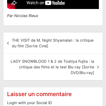
Par Nicolas Rieux
N
THE VISIT de M. Night Shyamalan : la critique
a
du film [Sortie Ciné]
v
i
LADY SNOWBLOOD 1 & 2 de Toshiya Fujita : la
g
critique des films et le test Blu-ray [Sortie
a
DVD/Blu-ray]
t
i
o
Laisser un commentaire
n
Login with your Social ID