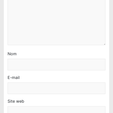
t
i
c
l
e
Nom
E-mail
Site web