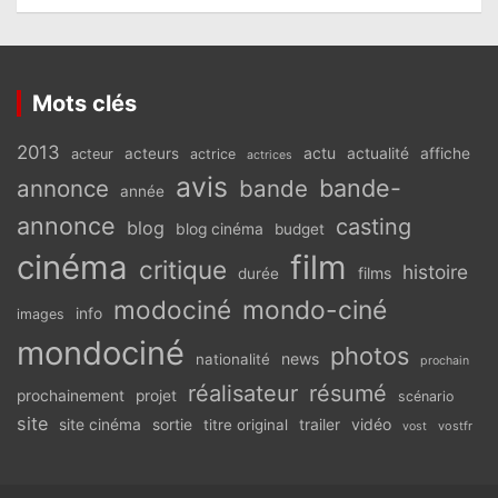
Mots clés
2013
actu
acteurs
actualité
affiche
acteur
actrice
actrices
avis
bande-
annonce
bande
année
annonce
casting
blog
blog cinéma
budget
cinéma
film
critique
histoire
films
durée
modociné
mondo-ciné
info
images
mondociné
photos
news
nationalité
prochain
réalisateur
résumé
prochainement
projet
scénario
site
vidéo
site cinéma
sortie
titre original
trailer
vostfr
vost