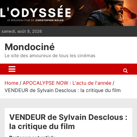
S
k
i
p
samedi, août 8, 2026
t
o
Mondociné
c
o
Le site des amoureux de tous les cinémas
n
t
e
Home
APOCALYPSE NOW : L'actu de l'année
n
VENDEUR de Sylvain Desclous : la critique du film
t
VENDEUR de Sylvain Desclous :
la critique du film