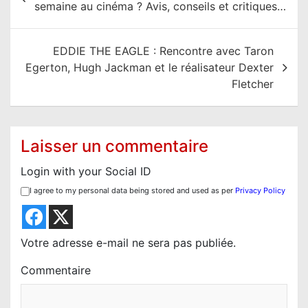
semaine au cinéma ? Avis, conseils et critiques…
v
i
EDDIE THE EAGLE : Rencontre avec Taron
g
Egerton, Hugh Jackman et le réalisateur Dexter
a
Fletcher
t
i
o
Laisser un commentaire
n
Login with your Social ID
d
I agree to my personal data being stored and used as per
Privacy Policy
e
l
’
Votre adresse e-mail ne sera pas publiée.
a
Commentaire
r