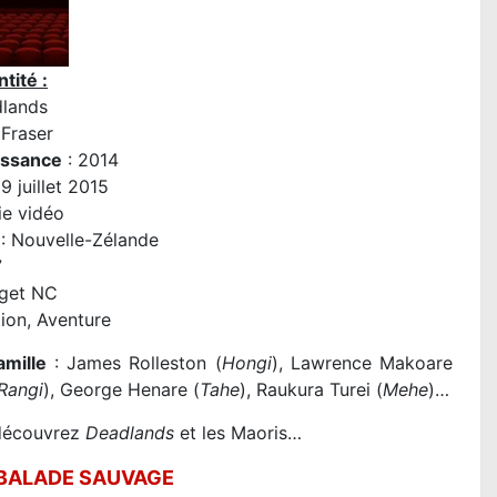
tité :
dlands
Fraser
issance
: 2014
9 juillet 2015
ie vidéo
: Nouvelle-Zélande
7
get NC
ion, Aventure
amille
: James Rolleston (
Hongi
), Lawrence Makoare
Rangi
), George Henare (
Tahe
), Raukura Turei (
Mehe
)…
 découvrez
Deadlands
et les Maoris…
 BALADE SAUVAGE