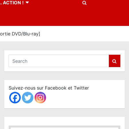
 ACTION !
ortie DVD/Blu-ray]
S
e
a
r
c
Suivez-nous sur Facebook et Twitter
h