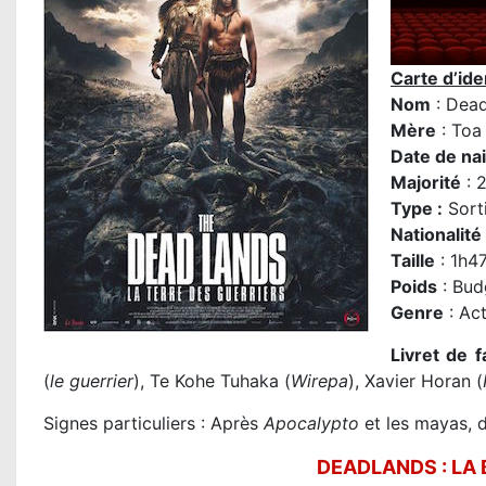
Carte d’iden
Nom
: Dea
M
ère
:
Toa 
Date de na
Majorité
: 2
Type :
Sort
Nationalité
Taille
: 1h4
Poids
: Bud
Genre
: Act
Livret de f
(
le guerrier
), Te Kohe Tuhaka (
Wirepa
), Xavier Horan (
Signes particuliers : Après
Apocalypto
et les mayas,
DEADLANDS : LA