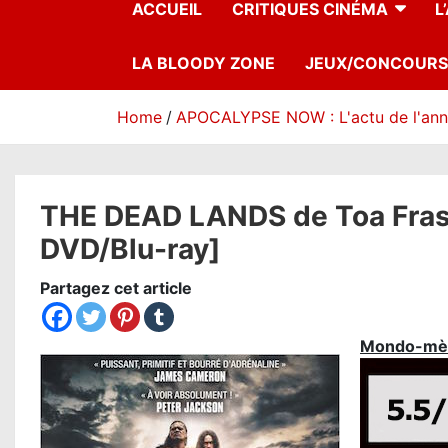
ACCUEIL
CRITIQUES CINÉMA
L
LA BLOODY ZONE
JEUX/CONCOURS
Home
APOCALYPSE NOW : L'actu de l'an
THE DEAD LANDS de Toa Fraser 
DVD/Blu-ray]
Partagez cet article
Mondo-mè