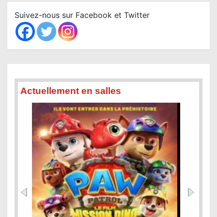
c
Suivez-nous sur Facebook et Twitter
h
Actuellement en salles