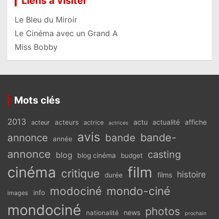
Liens à visiter
Le Bleu du Miroir
Le Cinéma avec un Grand A
Miss Bobby
Mots clés
2013
actu
acteurs
actualité
affiche
acteur
actrice
actrices
avis
bande-
annonce
bande
année
annonce
casting
blog
blog cinéma
budget
cinéma
film
critique
histoire
films
durée
modociné
mondo-ciné
info
images
mondociné
photos
news
nationalité
prochain