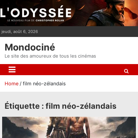
S
k
i
p
jeudi, août 6, 2026
t
o
Mondociné
c
o
Le site des amoureux de tous les cinémas
n
t
e
Home
film néo-zélandais
n
t
Étiquette :
film néo-zélandais