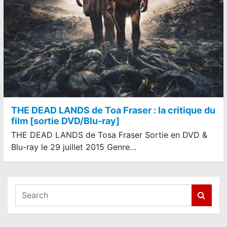
THE DEAD LANDS de Toa Fraser : la critique du
film [sortie DVD/Blu-ray]
THE DEAD LANDS de Tosa Fraser Sortie en DVD &
Blu-ray le 29 juillet 2015 Genre…
S
e
a
r