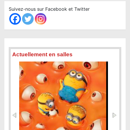
c
Suivez-nous sur Facebook et Twitter
h
Actuellement en salles