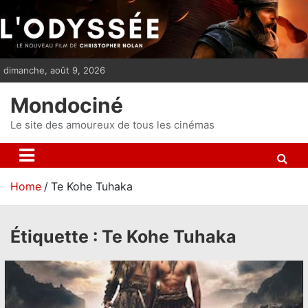
S
k
i
p
dimanche, août 9, 2026
t
o
Mondociné
c
o
Le site des amoureux de tous les cinémas
n
t
e
Home
Te Kohe Tuhaka
n
t
Étiquette :
Te Kohe Tuhaka