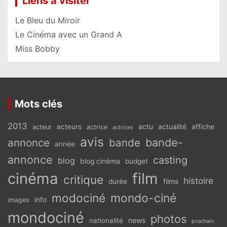
Liens à visiter
Le Bleu du Miroir
Le Cinéma avec un Grand A
Miss Bobby
Mots clés
2013
actu
acteurs
actualité
affiche
acteur
actrice
actrices
avis
bande-
annonce
bande
année
annonce
casting
blog
blog cinéma
budget
cinéma
film
critique
histoire
films
durée
modociné
mondo-ciné
info
images
mondociné
photos
news
nationalité
prochain