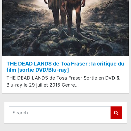
THE DEAD LANDS de Toa Fraser : la critique du
film [sortie DVD/Blu-ray]
THE DEAD LANDS de Tosa Fraser Sortie en DVD &
Blu-ray le 29 juillet 2015 Genre…
S
e
a
r