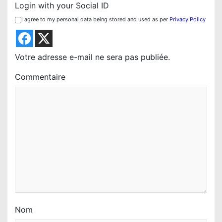
Login with your Social ID
n
I agree to my personal data being stored and used as per
Privacy Policy
d
e
l
Votre adresse e-mail ne sera pas publiée.
’
Commentaire
a
r
t
i
c
l
e
Nom