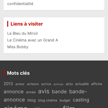
confidentialité
Liens à visiter
Le Bleu du Miroir
Le Cinéma avec un Grand A
Miss Bobby
Mots clés
2013
actu
acteurs
actualité
affiche
acteur
actrice
actrices
avis
bande-
annonce
bande
année
annonce
casting
blog
blog cinéma
budget