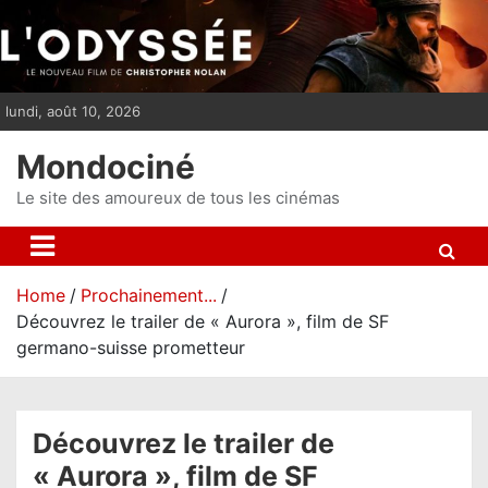
S
k
i
p
lundi, août 10, 2026
t
o
Mondociné
c
o
Le site des amoureux de tous les cinémas
n
t
e
Home
Prochainement...
n
Découvrez le trailer de « Aurora », film de SF
t
germano-suisse prometteur
Découvrez le trailer de
« Aurora », film de SF