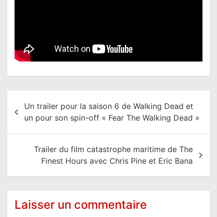
N
Un trailer pour la saison 6 de Walking Dead et
a
un pour son spin-off « Fear The Walking Dead »
v
i
Trailer du film catastrophe maritime de The
g
Finest Hours avec Chris Pine et Eric Bana
a
t
i
Laisser un commentaire
o