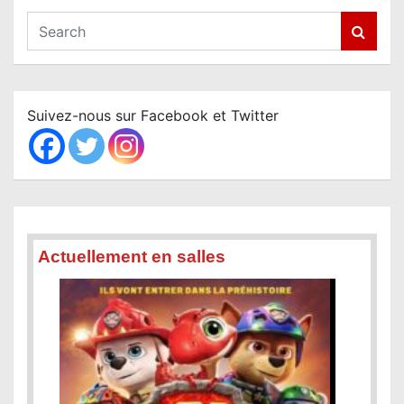
S
e
a
r
c
Suivez-nous sur Facebook et Twitter
h
Actuellement en salles