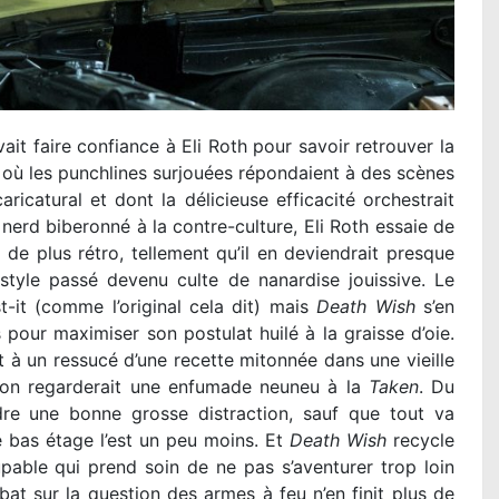
ait faire confiance à Eli Roth pour savoir retrouver la
 où les punchlines surjouées répondaient à des scènes
ricatural et dont la délicieuse efficacité orchestrait
 nerd biberonné à la contre-culture, Eli Roth essaie de
 a de plus rétro, tellement qu’il en deviendrait presque
style passé devenu culte de nanardise jouissive. Le
t-it (comme l’original cela dit) mais
Death Wish
s’en
s pour maximiser son postulat huilé à la graisse d’oie.
st à un ressucé d’une recette mitonnée dans une vieille
 on regarderait une enfumade neuneu à la
Taken
. Du
re une bonne grosse distraction, sauf que tout va
e bas étage l’est un peu moins. Et
Death Wish
recycle
pable qui prend soin de ne pas s’aventurer trop loin
bat sur la question des armes à feu n’en finit plus de