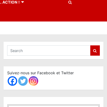
 ACTION !
S
e
a
r
c
Suivez-nous sur Facebook et Twitter
h