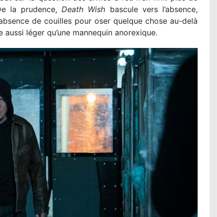
 De la prudence,
Death Wish
bascule vers l’absence,
absence de couilles pour oser quelque chose au-delà
 aussi léger qu’une mannequin anorexique.