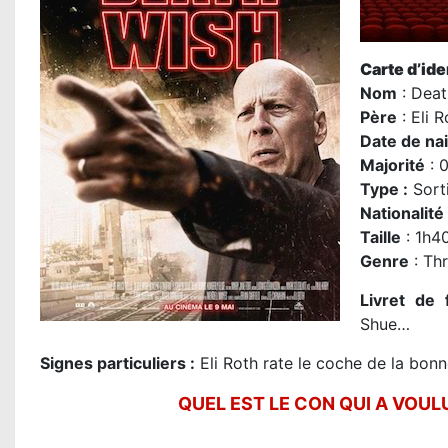
Carte d’iden
Nom
: Deat
P
ère
:
Eli R
Date de na
Majorité
: 
Type :
Sorti
Nationalité
Taille
: 1h4
Genre
: Thr
Livret de 
Shue…
Signes particuliers :
Eli Roth rate le coche de la bonn
QUEL EST LE CON QUI A VOULU