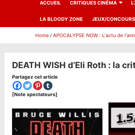
ACCUEIL
CRITIQUES CINÉMA
L
LA BLOODY ZONE
JEUX/CONCOURS
Home
APOCALYPSE NOW : L'actu de l'an
DEATH WISH d’Eli Roth : la cri
Partagez cet article
[Note spectateurs]