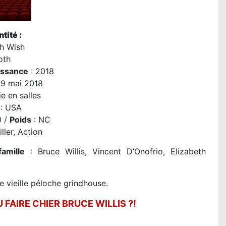
tité :
h Wish
oth
issance
: 2018
09 mai 2018
e en salles
: USA
0 /
Poids
: NC
iller, Action
famille
: Bruce Willis, Vincent D’Onofrio, Elizabeth
e vieille péloche grindhouse.
 FAIRE CHIER BRUCE WILLIS ?!