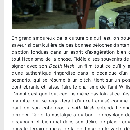
En grand amoureux de la culture bis qu’il est, on pouv
saveur si particulière de ces bonnes péloches d’antan
d’action fondues dans un esprit d’exagération bien ca
tout l’iconisme de la chose. Fidèle à ses souvenirs de
signer avec son
Death Wish
, un film tout ce qu’il y
d’une authentique ringardise dans le décalque d’un 
scénario, qui se résume à un pitch, tient sur un pos
contrebranle et laisse faire le charisme de l’ami Willi
L’ennui c’est que tout ceci ne mène pas loin si ce n’e
marmite, qui se regarderait d’un œil amusé comme
haut de son côté réac,
Death Wish
entendait vend
déraper. Car si la nostalgie a du bon, le recyclage d
beaucoup et bien mal dans son délire de plaisir cou
dans le terrain boueux de la politique où le vaste dé