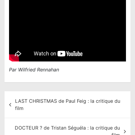
Par Wilfried Rennahan
N
LAST CHRISTMAS de Paul Feig : la critique du
a
film
v
i
DOCTEUR ? de Tristan Séguéla : la critique du
g