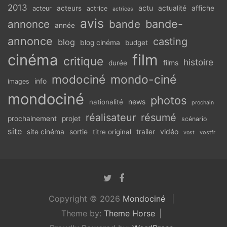
2013
actu
acteurs
actualité
affiche
acteur
actrice
actrices
avis
bande-
annonce
bande
année
annonce
casting
blog
blog cinéma
budget
cinéma
film
critique
histoire
films
durée
modociné
mondo-ciné
info
images
mondociné
photos
news
nationalité
prochain
réalisateur
résumé
prochainement
projet
scénario
site
vidéo
site cinéma
sortie
titre original
trailer
vostfr
vost
Copyright © 2026
Mondociné
Theme by:
Theme Horse