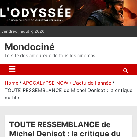
S
k
i
p
vendredi, août 7, 2026
t
o
Mondociné
c
o
Le site des amoureux de tous les cinémas
n
t
e
Home
APOCALYPSE NOW : L'actu de l'année
n
TOUTE RESSEMBLANCE de Michel Denisot : la critique
t
du film
TOUTE RESSEMBLANCE de
Michel Denisot : la critique du