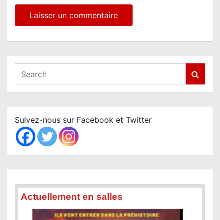
S
e
a
r
c
Suivez-nous sur Facebook et Twitter
h
Actuellement en salles