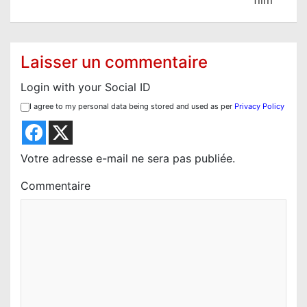
film
a
t
i
Laisser un commentaire
o
Login with your Social ID
n
I agree to my personal data being stored and used as per
Privacy Policy
d
e
l
Votre adresse e-mail ne sera pas publiée.
’
Commentaire
a
r
t
i
c
l