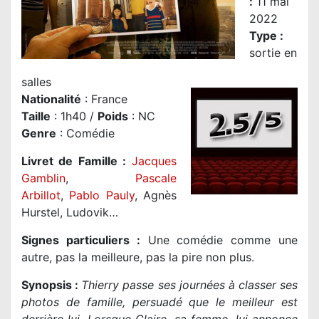
:
11 mai
2022
Type :
sortie en
salles
Nationalité
: France
Taille
: 1h40 /
Poids
: NC
Genre
: Comédie
Livret de Famille :
Jacques
Gamblin
,
Pascale
Arbillot
,
Pablo Pauly
, Agnès
Hurstel, Ludovik…
Signes particuliers :
Une comédie comme une
autre, pas la meilleure, pas la pire non plus.
Synopsis :
Thierry passe ses journées à classer ses
photos de famille, persuadé que le meilleur est
derrière lui. Lorsque Claire, sa femme, lui annonce