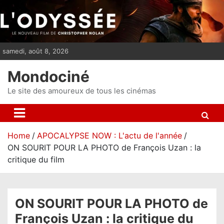
S
k
i
p
samedi, août 8, 2026
t
o
Mondociné
c
o
Le site des amoureux de tous les cinémas
n
t
e
Home
APOCALYPSE NOW : L'actu de l'année
n
ON SOURIT POUR LA PHOTO de François Uzan : la
t
critique du film
ON SOURIT POUR LA PHOTO de
François Uzan : la critique du