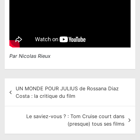
Par Nicolas Rieux
N
UN MONDE POUR JULIUS de Rossana Diaz
a
Costa : la critique du film
v
i
Le saviez-vous ? : Tom Cruise court dans
g
(presque) tous ses films
a
t