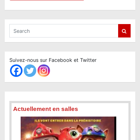
S
e
a
r
c
Suivez-nous sur Facebook et Twitter
h
Actuellement en salles