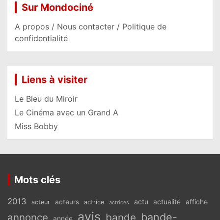
Sur Mondociné
A propos / Nous contacter / Politique de
confidentialité
Liens à visiter
Le Bleu du Miroir
Le Cinéma avec un Grand A
Miss Bobby
Mots clés
2013
actu
acteurs
actualité
affiche
acteur
actrice
actrices
avis
bande-
annonce
bande
année