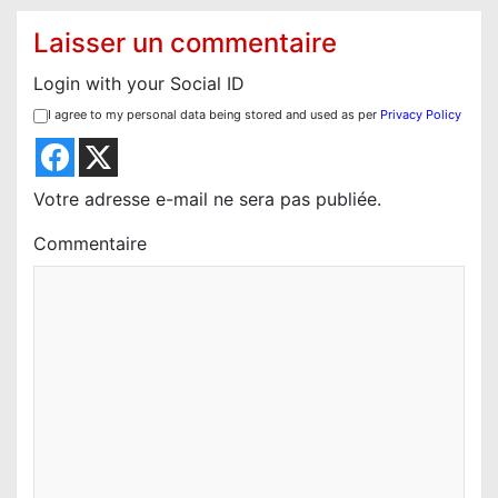
i
Laisser un commentaire
o
Login with your Social ID
n
I agree to my personal data being stored and used as per
Privacy Policy
d
e
l
Votre adresse e-mail ne sera pas publiée.
’
Commentaire
a
r
t
i
c
l
e