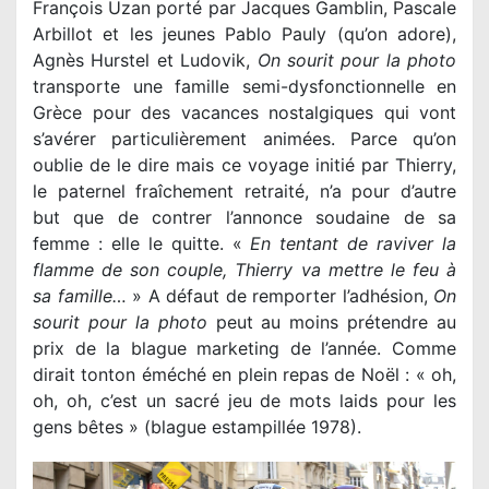
François Uzan porté par Jacques Gamblin, Pascale
Arbillot et les jeunes Pablo Pauly (qu’on adore),
Agnès Hurstel et Ludovik,
On sourit pour la photo
transporte une famille semi-dysfonctionnelle en
Grèce pour des vacances nostalgiques qui vont
s’avérer particulièrement animées. Parce qu’on
oublie de le dire mais ce voyage initié par Thierry,
le paternel fraîchement retraité, n’a pour d’autre
but que de contrer l’annonce soudaine de sa
femme : elle le quitte. «
En tentant de raviver la
flamme de son couple, Thierry va mettre le feu à
sa famille…
» A défaut de remporter l’adhésion,
On
sourit pour la photo
peut au moins prétendre au
prix de la blague marketing de l’année. Comme
dirait tonton éméché en plein repas de Noël : « oh,
oh, oh, c’est un sacré jeu de mots laids pour les
gens bêtes » (blague estampillée 1978).