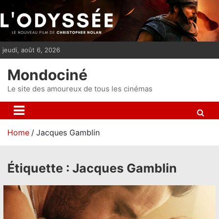
S
k
i
p
jeudi, août 6, 2026
t
o
Mondociné
c
o
Le site des amoureux de tous les cinémas
n
t
e
Home
Jacques Gamblin
n
t
Étiquette :
Jacques Gamblin