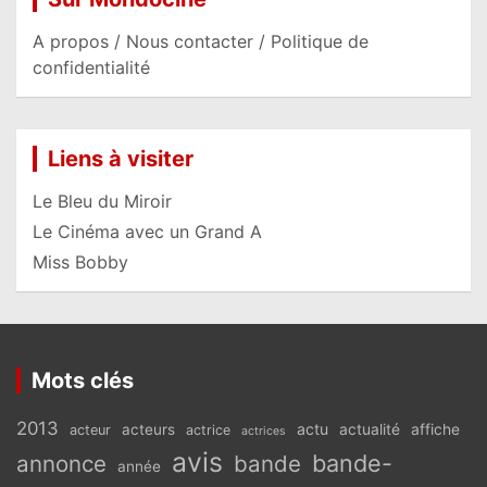
A propos / Nous contacter / Politique de
confidentialité
Liens à visiter
Le Bleu du Miroir
Le Cinéma avec un Grand A
Miss Bobby
Mots clés
2013
actu
acteurs
actualité
affiche
acteur
actrice
actrices
avis
bande-
annonce
bande
année