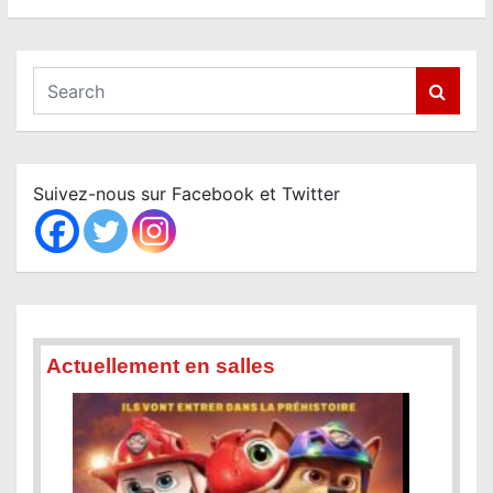
S
e
a
r
c
Suivez-nous sur Facebook et Twitter
h
Actuellement en salles