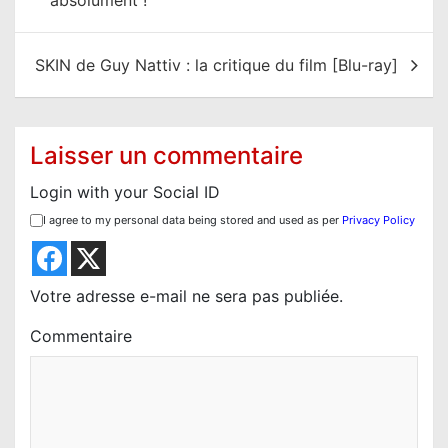
v
i
SKIN de Guy Nattiv : la critique du film [Blu-ray]
g
a
t
Laisser un commentaire
i
Login with your Social ID
o
I agree to my personal data being stored and used as per
Privacy Policy
n
d
e
Votre adresse e-mail ne sera pas publiée.
l
Commentaire
’
a
r
t