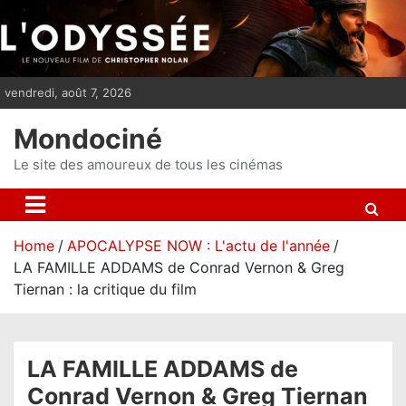
S
k
i
p
vendredi, août 7, 2026
t
o
Mondociné
c
o
Le site des amoureux de tous les cinémas
n
t
e
Home
APOCALYPSE NOW : L'actu de l'année
n
LA FAMILLE ADDAMS de Conrad Vernon & Greg
t
Tiernan : la critique du film
LA FAMILLE ADDAMS de
Conrad Vernon & Greg Tiernan