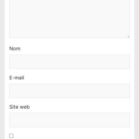
i
c
l
e
Nom
E-mail
Site web