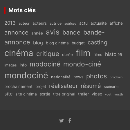
Mots clés
2013
actu
acteurs
actualité
affiche
acteur
actrice
actrices
avis
bande-
annonce
bande
année
annonce
casting
blog
blog cinéma
budget
cinéma
film
critique
histoire
films
durée
modociné
mondo-ciné
info
images
mondociné
photos
news
nationalité
prochain
réalisateur
résumé
prochainement
projet
scénario
site
vidéo
site cinéma
sortie
titre original
trailer
vostfr
vost