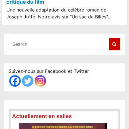
critique du film
Une nouvelle adaptation du célèbre roman de
Joseph Joffo. Notre avis sur "Un sac de Billes"…
S
e
a
r
c
Suivez-nous sur Facebook et Twitter
h
Actuellement en salles