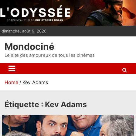
S
k
i
p
dimanche, août 9, 2026
t
o
Mondociné
c
o
Le site des amoureux de tous les cinémas
n
t
e
Home
Kev Adams
n
t
Étiquette :
Kev Adams