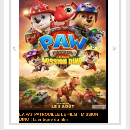
 PAT PATROUILLE LE FILM - MISSION
DE LA COMÉDIE-F
O : la critique du film
film
re la suite...
Lire la suite...