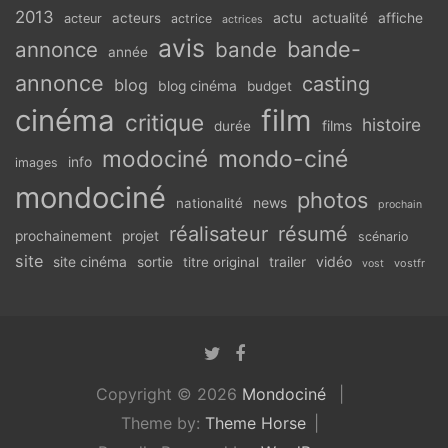
2013
actu
acteurs
actualité
affiche
acteur
actrice
actrices
avis
bande-
annonce
bande
année
annonce
casting
blog
blog cinéma
budget
cinéma
film
critique
histoire
films
durée
modociné
mondo-ciné
info
images
mondociné
photos
news
nationalité
prochain
réalisateur
résumé
prochainement
projet
scénario
site
vidéo
site cinéma
sortie
titre original
trailer
vostfr
vost
Copyright © 2026
Mondociné
Theme by:
Theme Horse